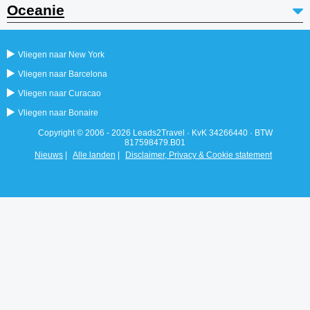
Oceanie
Vliegen naar New York
Vliegen naar Barcelona
Vliegen naar Curacao
Vliegen naar Bonaire
Copyright © 2006 - 2026 Leads2Travel · KvK 34266440 · BTW
817598479.B01
Nieuws
|
Alle landen
|
Disclaimer, Privacy & Cookie statement