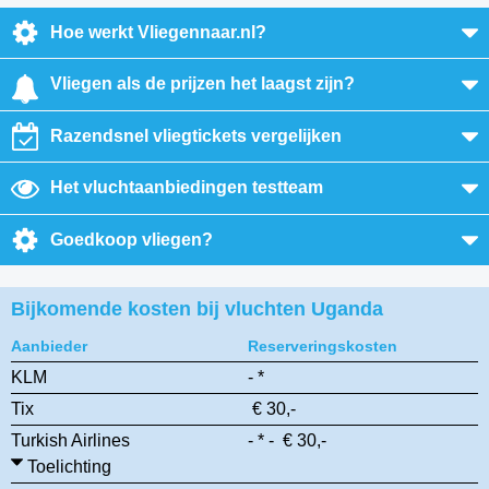
Hoe werkt Vliegennaar.nl?
Vliegen als de prijzen het laagst zijn?
Razendsnel vliegtickets vergelijken
Het vluchtaanbiedingen testteam
Goedkoop vliegen?
Bijkomende kosten bij vluchten Uganda
Aanbieder
Reserveringskosten
KLM
- *
Tix
€ 30,-
Turkish Airlines
- * - € 30,-
Toelichting