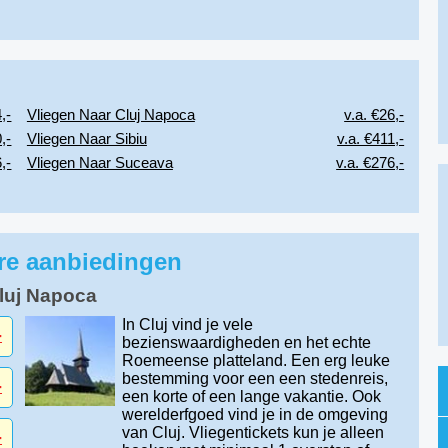
,-
Vliegen Naar Cluj Napoca
v.a. €26,-
,-
Vliegen Naar Sibiu
v.a. €411,-
,-
Vliegen Naar Suceava
v.a. €276,-
ire aanbiedingen
Cluj Napoca
In Cluj vind je vele
-
bezienswaardigheden en het echte
Roemeense platteland. Een erg leuke
bestemming voor een een stedenreis,
-
een korte of een lange vakantie. Ook
werelderfgoed vind je in de omgeving
van Cluj. Vliegentickets kun je alleen
-