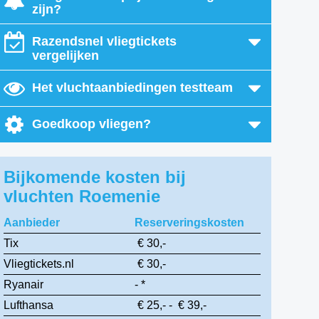
zijn?
Razendsnel vliegtickets
vergelijken
Het vluchtaanbiedingen testteam
Goedkoop vliegen?
Bijkomende kosten bij
vluchten Roemenie
Aanbieder
Reserveringskosten
Tix
€ 30,-
Vliegtickets.nl
€ 30,-
Ryanair
- *
Lufthansa
€ 25,- - € 39,-