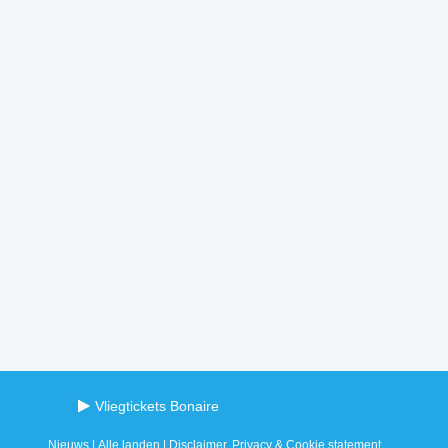
Vliegtickets Bonaire
Nieuws
|
Alle landen
|
Disclaimer, Privacy & Cookie statement