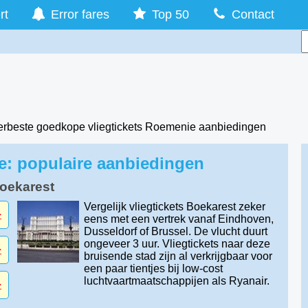
rt
Error fares
Top 50
Contact
erbeste goedkope vliegtickets Roemenie aanbiedingen
e: populaire aanbiedingen
Boekarest
Vergelijk vliegtickets Boekarest zeker
-
eens met een vertrek vanaf Eindhoven,
Dusseldorf of Brussel. De vlucht duurt
ongeveer 3 uur. Vliegtickets naar deze
-
bruisende stad zijn al verkrijgbaar voor
een paar tientjes bij low-cost
luchtvaartmaatschappijen als Ryanair.
-