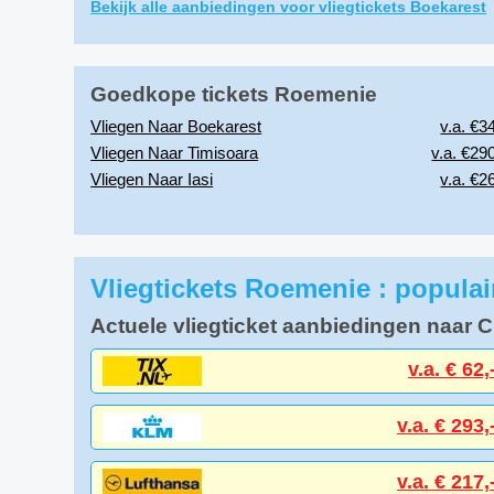
Bekijk alle aanbiedingen voor vliegtickets Boekarest
Goedkope tickets Roemenie
Vliegen Naar Boekarest
v.a. €34
Vliegen Naar Timisoara
v.a. €290
Vliegen Naar Iasi
v.a. €26
Vliegtickets Roemenie : popula
Actuele vliegticket aanbiedingen naar 
v.a. € 62,
v.a. € 293,
v.a. € 217,