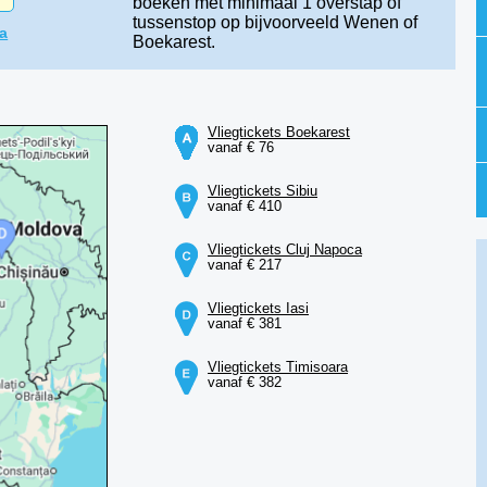
boeken met minimaal 1 overstap of
tussenstop op bijvoorveeld Wenen of
ca
Boekarest.
Vliegtickets Boekarest
vanaf € 76
Vliegtickets Sibiu
vanaf € 410
Vliegtickets Cluj Napoca
vanaf € 217
Vliegtickets Iasi
vanaf € 381
Vliegtickets Timisoara
vanaf € 382