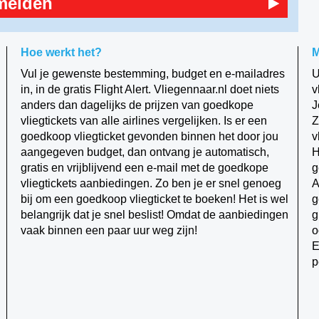
melden
Hoe werkt het?
M
Vul je gewenste bestemming, budget en e-mailadres
U
in, in de gratis Flight Alert. Vliegennaar.nl doet niets
v
anders dan dagelijks de prijzen van goedkope
J
vliegtickets van alle airlines vergelijken. Is er een
Z
goedkoop vliegticket gevonden binnen het door jou
v
aangegeven budget, dan ontvang je automatisch,
H
gratis en vrijblijvend een e-mail met de goedkope
g
vliegtickets aanbiedingen. Zo ben je er snel genoeg
A
bij om een goedkoop vliegticket te boeken! Het is wel
g
belangrijk dat je snel beslist! Omdat de aanbiedingen
g
vaak binnen een paar uur weg zijn!
o
E
p
n