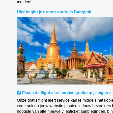
melden!
Hier begint je droom rondreis Bangkok
Plaats de flight alert service gratis op je eigen 
Onze gratis flight alert service kan je middels het k
code ook op jouw website plaatsen. Jouw bezoekers bli
hoogste van alle nieuwe vliegticket aanbiedingen, bi