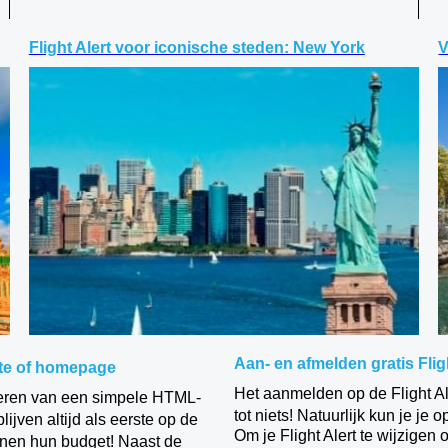
Flight Alert voor iconische steden: New York
V
Aan- en afmelden gratis Fligh
site of homepage
Het aanmelden op de Flight Ale
opieren van een simpele HTML-
tot niets! Natuurlijk kun je j
jven altijd als eerste op de
Om je Flight Alert te wijzigen o
nnen hun budget! Naast de