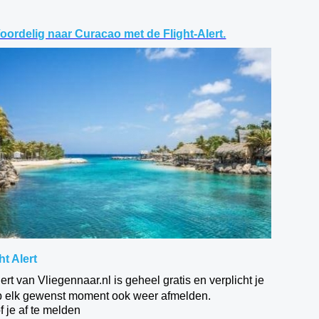
oordelig naar Curacao met de Flight-Alert.
t Alert
rt van Vliegennaar.nl is geheel gratis en verplicht je
e op elk gewenst moment ook weer afmelden.
f je af te melden