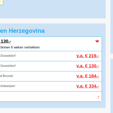
e en Herzegovina
 130,-
e binnen 6 weken vertrekken
v.a. € 219,-
 Dusseldorf
v.a. € 130,-
 Dusseldorf
v.a. € 184,-
f Brussel
v.a. € 334,-
 Antwerpen
-