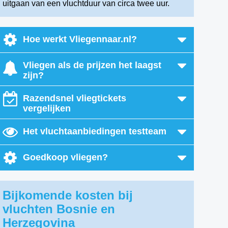
uitgaan van een vluchtduur van circa twee uur.
Hoe werkt Vliegennaar.nl?
Vliegen als de prijzen het laagst
zijn?
Razendsnel vliegtickets
vergelijken
Het vluchtaanbiedingen testteam
Goedkoop vliegen?
Bijkomende kosten bij
vluchten Bosnie en
Herzegovina