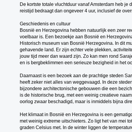
De kortste totale vluchtduur vanaf Amsterdam heb je 
reistijd bedraagt dan ongeveer 4 uur, inclusief de ove
Geschiedenis en cultuur
Bosnië en Herzegovina hebben natuurlijk een zeer re
voelbaar is. Een bezoekje aan Bosnië en Herzegovina 
Historisch museum van Bosnië Herzegovina. In dit mu
gehavende land. Er zijn echter vele plekken, activit
jouw tijd meer dan waard zijn. Zo kan men rond Saraje
en is bergbeklimmen een serieuze bezigheid in het oo
Daarnaast is een bezoek aan de prachtige steden Sar
heeft zeker niet alles van weggevaagd. In deze sted
bijzondere architectonische gebouwen die een bezicht
is de historische brug, met een weinig creatieve naa
oorlog zwaar beschadigd, maar is inmiddels bijna dire
Het klimaat in Bosnië en Herzegovina is een gematigd
met weinig extreme uitschieters. Zo ligt het van mei 
graden Celsius met. In de winter liggen de temperature