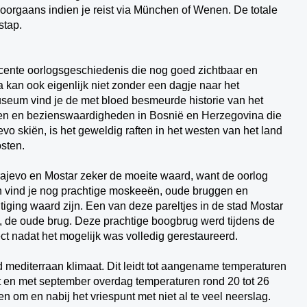
doorgaans indien je reist via München of Wenen. De totale
rstap.
cente oorlogsgeschiedenis die nog goed zichtbaar en
kan ook eigenlijk niet zonder een dagje naar het
seum vind je de met bloed besmeurde historie van het
eiten en bezienswaardigheden in Bosnië en Herzegovina die
vo skiën, is het geweldig raften in het westen van het land
sten.
ajevo en Mostar zeker de moeite waard, want de oorlog
en vind je nog prachtige moskeeën, oude bruggen en
iging waard zijn. Een van deze pareltjes in de stad Mostar
m, de oude brug. Deze prachtige boogbrug werd tijdens de
ct nadat het mogelijk was volledig gerestaureerd.
 mediterraan klimaat. Dit leidt tot aangename temperaturen
tot en met september overdag temperaturen rond 20 tot 26
n om en nabij het vriespunt met niet al te veel neerslag.