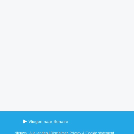
Vliegen naar Bonaire
Nieuws
|
Alle landen
|
Disclaimer, Privacy & Cookie statement