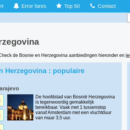
rt
Error fares
Top 50
Contact
rzegovina
 Check de Bosnie en Herzegovina aanbiedingen hieronder en
le
n Herzegovina : populaire
Sarajevo
De hoofdstad van Bosnië Herzegovina
-
is tegenwoordig gemakkelijk
bereikbaar. Vaak met 1 tussenstop
vanaf Amsterdam met een vluchtduur
-
van maar 3,5 uur.
-