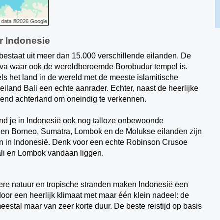
ar Indonesie
 bestaat uit meer dan 15.000 verschillende eilanden. De
 Java waar ook de wereldberoemde Borobudur tempel is.
els het land in de wereld met de meeste islamitische
eiland Bali een echte aanrader. Echter, naast de heerlijke
erend achterland om oneindig te verkennen.
vind je in Indonesië ook nog talloze onbewoonde
den Borneo, Sumatra, Lombok en de Molukse eilanden zijn
n in Indonesië. Denk voor een echte Robinson Crusoe
Bali en Lombok vandaan liggen.
dere natuur en tropische stranden maken Indonesië een
door een heerlijk klimaat met maar één klein nadeel: de
estal maar van zeer korte duur. De beste reistijd op basis