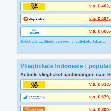
v.a. € 482,
v.a. € 482,
v.a. € 665,
Bekijk alle aanbiedingen voor vliegtickets Jakarta
Vliegtickets Indonesie : popula
Actuele vliegticket aanbiedingen naar B
v.a. € 633,
v.a. € 679,
v.a. € 800,