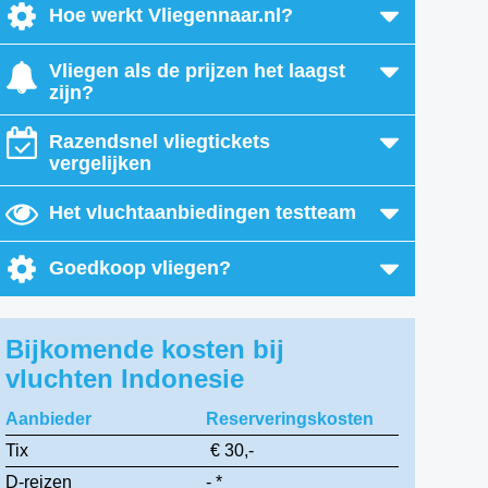
Hoe werkt Vliegennaar.nl?
Vliegen als de prijzen het laagst
zijn?
Razendsnel vliegtickets
vergelijken
Het vluchtaanbiedingen testteam
Goedkoop vliegen?
Bijkomende kosten bij
vluchten Indonesie
Aanbieder
Reserveringskosten
Tix
€ 30,-
D-reizen
- *