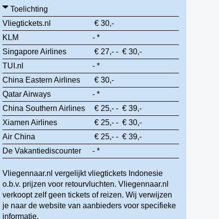
Toelichting
Vliegtickets.nl
€ 30,-
KLM
- *
Singapore Airlines
€ 27,- - € 30,-
TUI.nl
- *
China Eastern Airlines
€ 30,-
Qatar Airways
- *
China Southern Airlines
€ 25,- - € 39,-
Xiamen Airlines
€ 25,- - € 30,-
Air China
€ 25,- - € 39,-
De Vakantiediscounter
- *
Vliegennaar.nl vergelijkt vliegtickets Indonesie
o.b.v. prijzen voor retourvluchten. Vliegennaar.nl
verkoopt zelf geen tickets of reizen. Wij verwijzen
je naar de website van aanbieders voor specifieke
informatie.