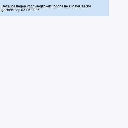
Deze toeslagen voor vliegtickets Indonesie zijn het laatste
gecheckt op 03-06-2026