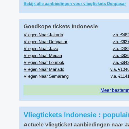
Bekijk alle aanbiedingen voor vliegtickets Denpasar
Goedkope tickets Indonesie
Vliegen Naar Jakarta
v.a. €482
Vliegen Naar Denpasar
v.a. €627
Vliegen Naar Java
v.a. €482
Vliegen Naar Medan
v.a. €836
Vliegen Naar Lombok
v.a. €843
Vliegen Naar Manado
v.a. €1046
Vliegen Naar Semarang
v.a. €1141
Meer bestemm
Vliegtickets Indonesie : popula
Actuele vliegticket aanbiedingen naar J