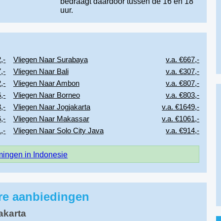
bedraagt daardoor tussen de 16 en 18
uur.
,-
Vliegen Naar Surabaya
v.a. €667,-
,-
Vliegen Naar Bali
v.a. €307,-
,-
Vliegen Naar Ambon
v.a. €807,-
,-
Vliegen Naar Borneo
v.a. €803,-
,-
Vliegen Naar Jogjakarta
v.a. €1649,-
,-
Vliegen Naar Makassar
v.a. €1061,-
,-
Vliegen Naar Solo City Java
v.a. €914,-
ingen in Indonesie
ire aanbiedingen
akarta