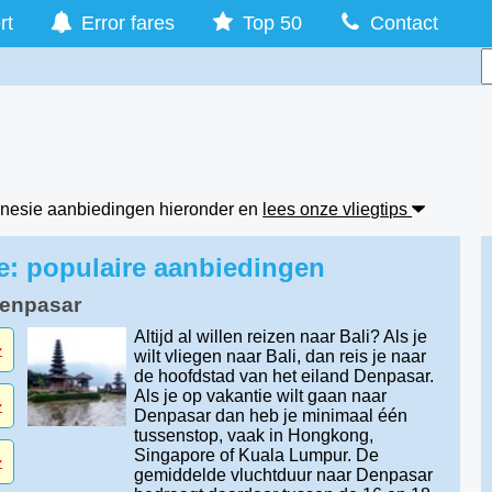
rt
Error fares
Top 50
Contact
donesie aanbiedingen hieronder en
lees onze vliegtips
e: populaire aanbiedingen
Denpasar
Altijd al willen reizen naar Bali? Als je
-
wilt vliegen naar Bali, dan reis je naar
de hoofdstad van het eiland Denpasar.
Als je op vakantie wilt gaan naar
-
Denpasar dan heb je minimaal één
tussenstop, vaak in Hongkong,
Singapore of Kuala Lumpur. De
-
gemiddelde vluchtduur naar Denpasar