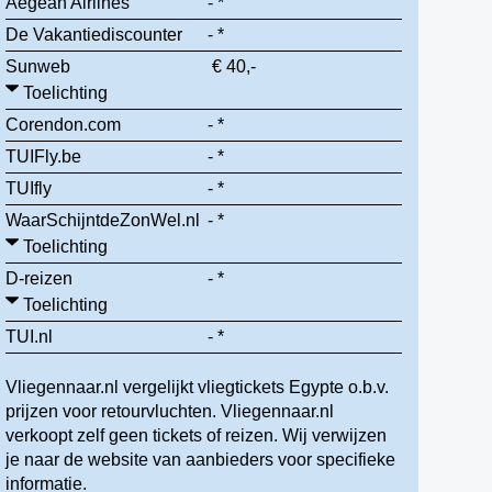
Aegean Airlines
- *
De Vakantiediscounter
- *
Sunweb
€ 40,-
Toelichting
Corendon.com
- *
TUIFly.be
- *
TUIfly
- *
WaarSchijntdeZonWel.nl
- *
Toelichting
D-reizen
- *
Toelichting
TUI.nl
- *
Vliegennaar.nl vergelijkt vliegtickets Egypte o.b.v.
prijzen voor retourvluchten. Vliegennaar.nl
verkoopt zelf geen tickets of reizen. Wij verwijzen
je naar de website van aanbieders voor specifieke
informatie.