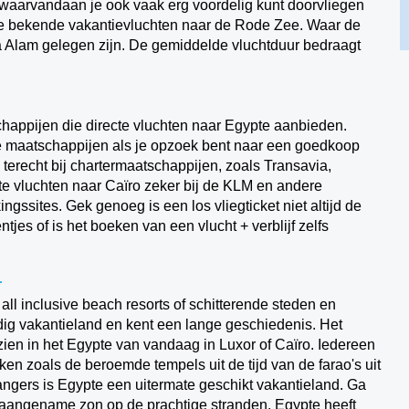
 waarvandaan je ook vaak erg voordelig kunt doorvliegen
 de bekende vakantievluchten naar de Rode Zee. Waar de
 Alam gelegen zijn. De gemiddelde vluchtduur bedraagt
happijen die directe vluchten naar Egypte aanbieden.
ere maatschappijen als je opzoek bent naar een goedkoop
 terecht bij chartermaatschappijen, zoals Transavia,
te vluchten naar Caïro zeker bij de KLM en andere
kingssites. Gek genoeg is een los vliegticket niet altijd de
tjes of is het boeken van een vlucht + verblijf zelfs
r
ll inclusive beach resorts of schitterende steden en
jdig vakantieland en kent een lange geschiedenis. Het
zien in het Egypte van vandaag in Luxor of Caïro. Iedereen
en zoals de beroemde tempels uit de tijd van de farao's uit
angers is Egypte een uitermate geschikt vakantieland. Ga
 aangename zon op de prachtige stranden. Egypte heeft