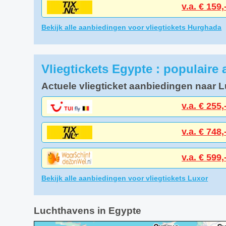
v.a. € 159,
Bekijk alle aanbiedingen voor vliegtickets Hurghada
Vliegtickets Egypte : populaire
Actuele vliegticket aanbiedingen naar 
v.a. € 255,
v.a. € 748,
v.a. € 599,
Bekijk alle aanbiedingen voor vliegtickets Luxor
Luchthavens in Egypte