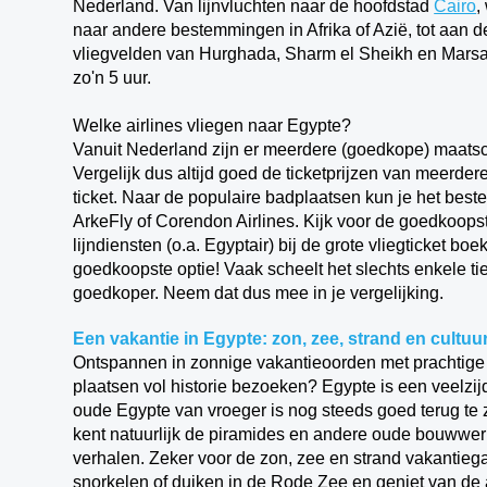
Nederland. Van lijnvluchten naar de hoofdstad
Cairo
,
naar andere bestemmingen in Afrika of Azië, tot aan
vliegvelden van Hurghada, Sharm el Sheikh en Marsa
zo'n 5 uur.
Welke airlines vliegen naar Egypte?
Vanuit Nederland zijn er meerdere (goedkope) maatsc
Vergelijk dus altijd goed de ticketprijzen van meerd
ticket. Naar de populaire badplaatsen kun je het beste
ArkeFly of Corendon Airlines. Kijk voor de goedkoops
lijndiensten (o.a. Egyptair) bij de grote vliegticket boe
goedkoopste optie! Vaak scheelt het slechts enkele tien
goedkoper. Neem dat dus mee in je vergelijking.
Een vakantie in Egypte: zon, zee, strand en cultuu
Ontspannen in zonnige vakantieoorden met prachtige a
plaatsen vol historie bezoeken? Egypte is een veelzi
oude Egypte van vroeger is nog steeds goed terug te 
kent natuurlijk de piramides en andere oude bouwwerk
verhalen. Zeker voor de zon, zee en strand vakantieg
snorkelen of duiken in de Rode Zee en geniet van de