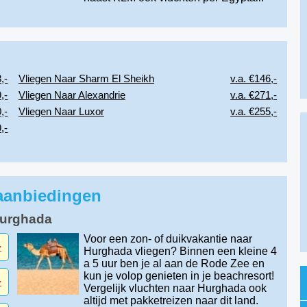
,-
Vliegen Naar Sharm El Sheikh
v.a. €146,-
,-
Vliegen Naar Alexandrie
v.a. €271,-
,-
Vliegen Naar Luxor
v.a. €255,-
,-
 aanbiedingen
Hurghada
Voor een zon- of duikvakantie naar
-
Hurghada vliegen? Binnen een kleine 4
a 5 uur ben je al aan de Rode Zee en
kun je volop genieten in je beachresort!
-
Vergelijk vluchten naar Hurghada ook
altijd met pakketreizen naar dit land.