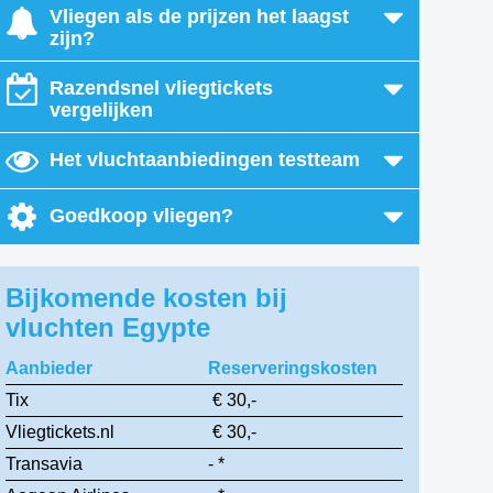
Vliegen als de prijzen het laagst
zijn?
Razendsnel vliegtickets
vergelijken
Het vluchtaanbiedingen testteam
Goedkoop vliegen?
Bijkomende kosten bij
vluchten Egypte
Aanbieder
Reserveringskosten
Tix
€ 30,-
Vliegtickets.nl
€ 30,-
Transavia
- *