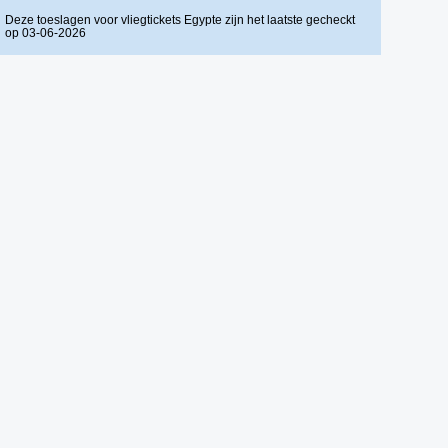
Deze toeslagen voor vliegtickets Egypte zijn het laatste gecheckt
op 03-06-2026