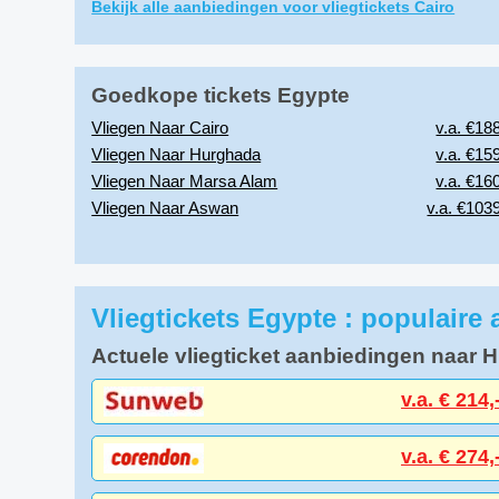
Bekijk alle aanbiedingen voor vliegtickets Cairo
Goedkope tickets Egypte
Vliegen Naar Cairo
v.a. €188
Vliegen Naar Hurghada
v.a. €159
Vliegen Naar Marsa Alam
v.a. €160
Vliegen Naar Aswan
v.a. €1039
Vliegtickets Egypte : populaire
Actuele vliegticket aanbiedingen naar 
v.a. € 214,
v.a. € 274,