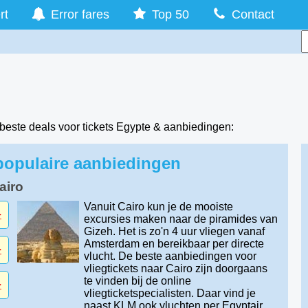
rt
Error fares
Top 50
Contact
beste deals voor tickets Egypte & aanbiedingen:
populaire aanbiedingen
airo
Vanuit Cairo kun je de mooiste
-
excursies maken naar de piramides van
Gizeh. Het is zo'n 4 uur vliegen vanaf
Amsterdam en bereikbaar per directe
-
vlucht. De beste aanbiedingen voor
vliegtickets naar Cairo zijn doorgaans
te vinden bij de online
-
vliegticketspecialisten. Daar vind je
naast KLM ook vluchten per Egyptair.