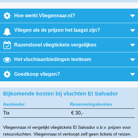
Hoe werkt Vliegennaar.nl?
Vliegen als de prijzen het laagst zijn?
Razendsnel vliegtickets vergelijken
Het vluchtaanbiedingen testteam
Goedkoop vliegen?
Bijkomende kosten bij vluchten El Salvador
Aanbieder
Reserveringskosten
Tix
€ 30,-
Vliegennaar.nl vergelijkt vliegtickets El Salvador o.b.v. prijzen voor
retourvluchten. Vliegennaar.nl verkoopt zelf geen tickets of reizen.