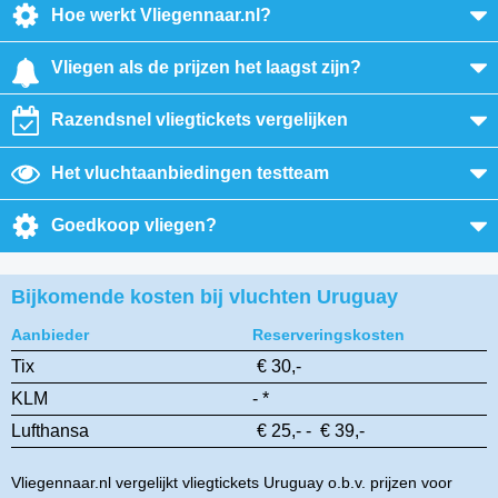
Hoe werkt Vliegennaar.nl?
Vliegen als de prijzen het laagst zijn?
Razendsnel vliegtickets vergelijken
Het vluchtaanbiedingen testteam
Goedkoop vliegen?
Bijkomende kosten bij vluchten Uruguay
Aanbieder
Reserveringskosten
Tix
€ 30,-
KLM
- *
Lufthansa
€ 25,- - € 39,-
Vliegennaar.nl vergelijkt vliegtickets Uruguay o.b.v. prijzen voor