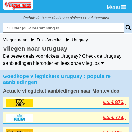
Menu
Onthult de beste deals van airlines en reisbureaus!
Vliegen naar
Zuid-Amerika
Uruguay
De beste
Vliegen naar Uruguay
als 1e ontvangen?
De beste deals voor tickets Uruguay? Check de Uruguay
aanbiedingen hieronder en
lees onze vliegtips
Stuur mij een Flight-alert
Goedkope vliegtickets Uruguay : populaire
als er een aanbieding naar
aanbiedingen
Uruguay
is onder
€ 900
Actuele vliegticket aanbiedingen naar Montevideo
v.a. € 876,-
v.a. € 778,-
Nu Aanmelden!