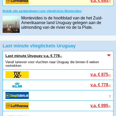
v.a. € 895,-
Om je aan te melden voor een Flight-Alert voor
Bekijk alle aanbiedingen voor vliegtickets Montevideo
Montevideo is de hoofdstad van de het Zuid-
Voorwaarden VliegenNaar.nl
Amerikaanse land Uruguay gelegen aan de
uitmonding van de rivier rio de la Plate.
Last minute vliegtickets Uruguay
Last minute Uruguay v.a. € 778,-
Vanaf tarieven voor vluchten naar Uruguay die binnen 6 weken
vertrekken
v.a. € 875,-
v.a. € 778,-
-
v.a. € 895,-
-