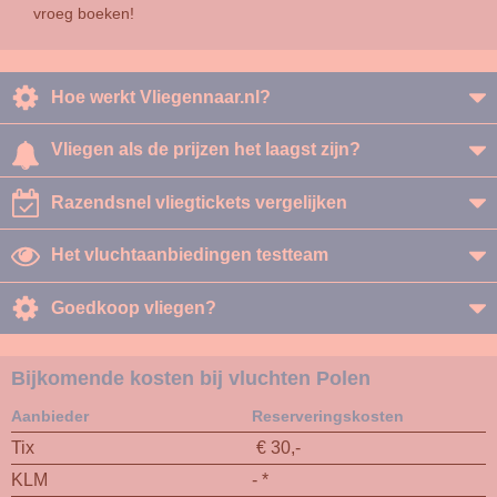
vroeg boeken!
Hoe werkt Vliegennaar.nl?
Vliegen als de prijzen het laagst zijn?
Razendsnel vliegtickets vergelijken
Het vluchtaanbiedingen testteam
Goedkoop vliegen?
Bijkomende kosten bij vluchten Polen
Aanbieder
Reserveringskosten
Tix
€ 30,-
KLM
- *