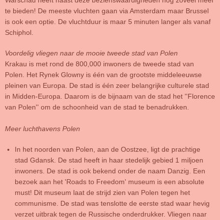
Warschau heeft naast deze bezienswaardigheden nog zoveel meer
te bieden! De meeste vluchten gaan via Amsterdam maar Brussel
is ook een optie. De vluchtduur is maar 5 minuten langer als vanaf
Schiphol.
Voordelig vliegen naar de mooie tweede stad van Polen
Krakau is met rond de 800,000 inwoners de tweede stad van
Polen. Het Rynek Glowny is één van de grootste middeleeuwse
pleinen van Europa. De stad is één zeer belangrijke culturele stad
in Midden-Europa. Daarom is de bijnaam van de stad het ''Florence
van Polen'' om de schoonheid van de stad te benadrukken.
Meer luchthavens Polen
In het noorden van Polen, aan de Oostzee, ligt de prachtige
stad Gdansk. De stad heeft in haar stedelijk gebied 1 miljoen
inwoners. De stad is ook bekend onder de naam Danzig. Een
bezoek aan het 'Roads to Freedom' museum is een absolute
must! Dit museum laat de strijd zien van Polen tegen het
communisme. De stad was tenslotte de eerste stad waar hevig
verzet uitbrak tegen de Russische onderdrukker. Vliegen naar