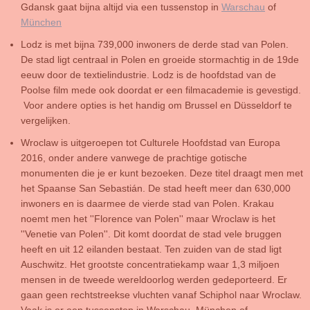
Gdansk gaat bijna altijd via een tussenstop in
Warschau
of
München
Lodz is met bijna 739,000 inwoners de derde stad van Polen.
De stad ligt centraal in Polen en groeide stormachtig in de 19de
eeuw door de textielindustrie. Lodz is de hoofdstad van de
Poolse film mede ook doordat er een filmacademie is gevestigd.
Voor andere opties is het handig om Brussel en Düsseldorf te
vergelijken.
Wroclaw is uitgeroepen tot Culturele Hoofdstad van Europa
2016, onder andere vanwege de prachtige gotische
monumenten die je er kunt bezoeken. Deze titel draagt men met
het Spaanse San Sebasti
á
n. De stad heeft meer dan 630,000
inwoners en is daarmee de vierde stad van Polen. Krakau
noemt men het ''Florence van Polen'' maar Wroclaw is het
''Venetie van Polen''. Dit komt doordat de stad vele bruggen
heeft en uit 12 eilanden bestaat. Ten zuiden van de stad ligt
Auschwitz. Het grootste concentratiekamp waar 1,3 miljoen
mensen in de tweede wereldoorlog werden gedeporteerd. Er
gaan geen rechtstreekse vluchten vanaf Schiphol naar Wroclaw.