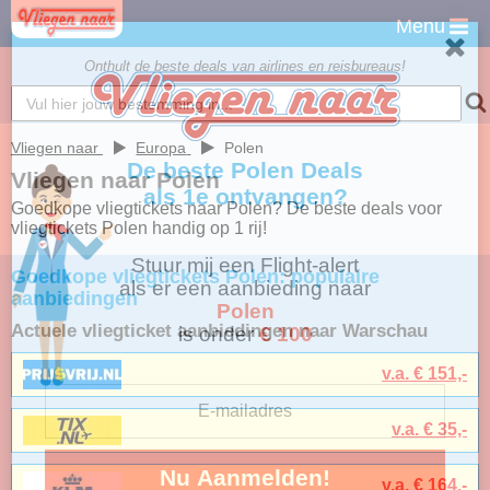
Menu
Onthult de beste deals van airlines en reisbureaus!
Vliegen naar
Europa
Polen
De beste
Vliegen naar Polen
als 1e ontvangen?
Goedkope vliegtickets naar Polen? De beste deals voor
vliegtickets Polen handig op 1 rij!
Stuur mij een Flight-alert
Goedkope vliegtickets Polen: populaire
als er een aanbieding naar
aanbiedingen
Polen
Actuele vliegticket aanbiedingen naar Warschau
is onder
€ 100
v.a. € 151,-
v.a. € 35,-
Nu Aanmelden!
v.a. € 164,-