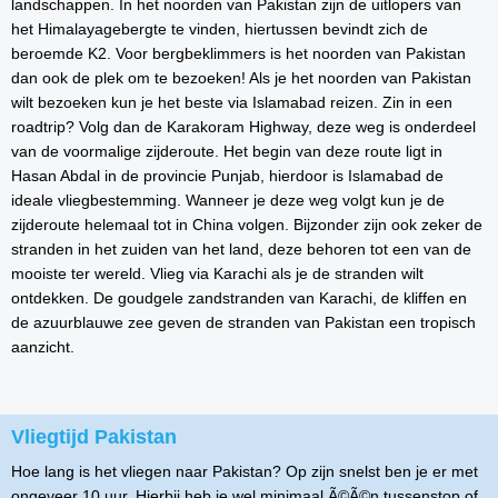
landschappen. In het noorden van Pakistan zijn de uitlopers van
het Himalayagebergte te vinden, hiertussen bevindt zich de
beroemde K2. Voor bergbeklimmers is het noorden van Pakistan
dan ook de plek om te bezoeken! Als je het noorden van Pakistan
wilt bezoeken kun je het beste via Islamabad reizen. Zin in een
roadtrip? Volg dan de Karakoram Highway, deze weg is onderdeel
van de voormalige zijderoute. Het begin van deze route ligt in
Hasan Abdal in de provincie Punjab, hierdoor is Islamabad de
ideale vliegbestemming. Wanneer je deze weg volgt kun je de
zijderoute helemaal tot in China volgen. Bijzonder zijn ook zeker de
stranden in het zuiden van het land, deze behoren tot een van de
mooiste ter wereld. Vlieg via Karachi als je de stranden wilt
ontdekken. De goudgele zandstranden van Karachi, de kliffen en
de azuurblauwe zee geven de stranden van Pakistan een tropisch
aanzicht.
Vliegtijd Pakistan
Hoe lang is het vliegen naar Pakistan? Op zijn snelst ben je er met
ongeveer 10 uur. Hierbij heb je wel minimaal Ã©Ã©n tussenstop of