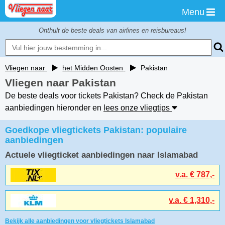
Menu
Onthult de beste deals van airlines en reisbureaus!
Vliegen naar
het Midden Oosten
Pakistan
De beste
Deals
Vliegen naar Pakistan
als 1e ontvangen?
De beste deals voor tickets Pakistan? Check de Pakistan
aanbiedingen hieronder en
lees onze vliegtips
Stuur mij een Flight-alert
Goedkope vliegtickets Pakistan: populaire
als er een aanbieding naar
aanbiedingen
Pakistan
is onder
€ 650
Actuele vliegticket aanbiedingen naar Islamabad
v.a. € 787,-
v.a. € 1,310,-
Nu Aanmelden!
Bekijk alle aanbiedingen voor vliegtickets Islamabad