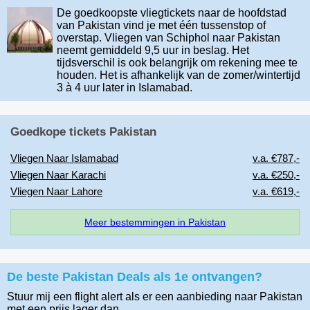
De goedkoopste vliegtickets naar de hoofdstad
Om je aan te melden voor een Flight-Alert voor
van Pakistan vind je met één tussenstop of
overstap. Vliegen van Schiphol naar Pakistan
neemt gemiddeld 9,5 uur in beslag. Het
Voorwaarden VliegenNaar.nl
tijdsverschil is ook belangrijk om rekening mee te
houden. Het is afhankelijk van de zomer/wintertijd
3 à 4 uur later in Islamabad.
Goedkope tickets Pakistan
Vliegen Naar Islamabad
v.a. €787,-
Vliegen Naar Karachi
v.a. €250,-
Vliegen Naar Lahore
v.a. €619,-
Meer bestemmingen in Pakistan
De beste Pakistan Deals als 1e ontvangen?
Stuur mij een flight alert als er een aanbieding naar Pakistan
met een prijs lager dan