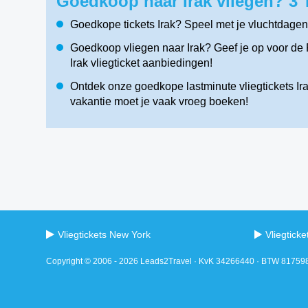
Goedkoop naar Irak vliegen? 3 
Goedkope tickets Irak? Speel met je vluchtdagen
Goedkoop vliegen naar Irak? Geef je op voor de 
Irak vliegticket aanbiedingen!
Ontdek onze goedkope lastminute vliegtickets Irak
vakantie moet je vaak vroeg boeken!
Vliegtickets New York
Vliegtick
Copyright © 2006 - 2026 Leads2Travel · KvK 34266440 · BTW 8175