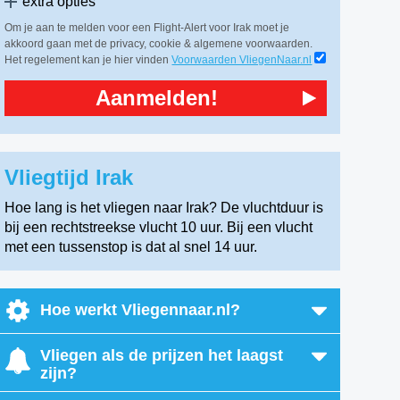
extra opties
Om je aan te melden voor een Flight-Alert voor Irak moet je
akkoord gaan met de privacy, cookie & algemene voorwaarden.
Het regelement kan je hier vinden
Voorwaarden VliegenNaar.nl
Aanmelden!
Vliegtijd Irak
Hoe lang is het vliegen naar Irak? De vluchtduur is
bij een rechtstreekse vlucht 10 uur. Bij een vlucht
met een tussenstop is dat al snel 14 uur.
Hoe werkt Vliegennaar.nl?
Vliegen als de prijzen het laagst
zijn?