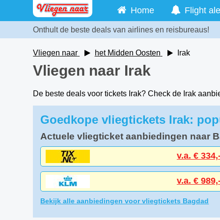
Home
Flight ale
Onthult de beste deals van airlines en reisbureaus!
Vliegen naar
het Midden Oosten
Irak
Vliegen naar Irak
De beste deals voor tickets Irak? Check de Irak aanb
Goedkope vliegtickets Irak: po
Actuele vliegticket aanbiedingen naar 
v.a. € 334,
v.a. € 989,
Bekijk alle aanbiedingen voor vliegtickets Bagdad