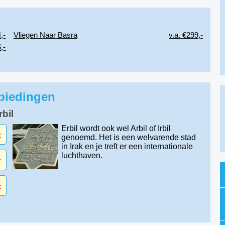
,-
Vliegen Naar Basra
v.a. €299,-
,-
nbiedingen
bil
Erbil wordt ook wel Arbil of Irbil
-
genoemd. Het is een welvarende stad
in Irak en je treft er een internationale
luchthaven.
-
-