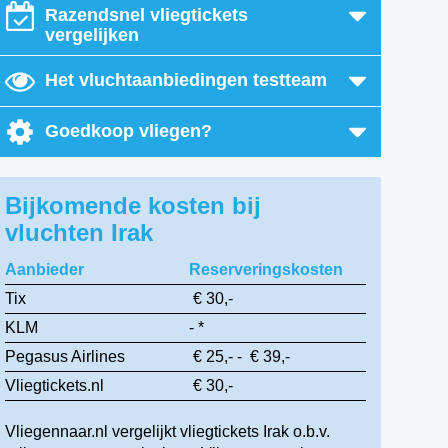
Razendsnel vliegtickets
vergelijken
Het vluchtaanbiedingen testteam
Goedkoop vliegen?
Bijkomende kosten bij
vluchten Irak
Aanbieder
Reserveringskosten
Tix
€ 30,-
KLM
- *
Pegasus Airlines
€ 25,- - € 39,-
Vliegtickets.nl
€ 30,-
Vliegennaar.nl vergelijkt vliegtickets Irak o.b.v.