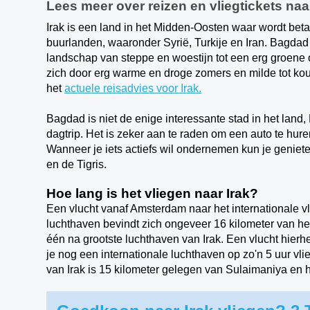
Lees meer over reizen en vliegtickets naar
Irak is een land in het Midden-Oosten waar wordt betaa
buurlanden, waaronder Syrië, Turkije en Iran. Bagdad 
landschap van steppe en woestijn tot een erg groene 
zich door erg warme en droge zomers en milde tot koude
het
actuele reisadvies voor Irak.
Bagdad is niet de enige interessante stad in het land
dagtrip. Het is zeker aan te raden om een auto te hur
Wanneer je iets actiefs wil ondernemen kun je geni
en
de Tigris.
Hoe lang is het vliegen naar Irak?
Een vlucht vanaf Amsterdam naar het internationale v
luchthaven bevindt zich ongeveer 16 kilometer van het
één na grootste luchthaven van Irak. Een vlucht hierhe
je nog een internationale luchthaven op zo'n 5 uur vl
van Irak is 15 kilometer gelegen van Sulaimaniya en he