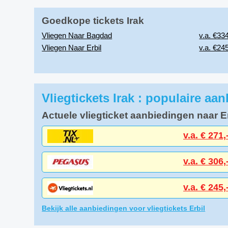
Goedkope tickets Irak
Vliegen Naar Bagdad
v.a. €334
Vliegen Naar Erbil
v.a. €245
Vliegtickets Irak : populaire aa
Actuele vliegticket aanbiedingen naar Er
v.a. € 271,
v.a. € 306,
v.a. € 245,
Bekijk alle aanbiedingen voor vliegtickets Erbil