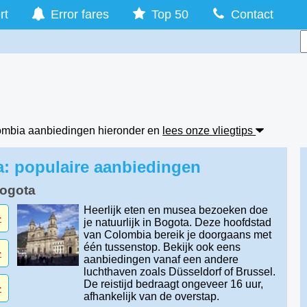
rt
Error fares
Top 50
Contact
lombia aanbiedingen hieronder en
lees onze vliegtips
a: populaire aanbiedingen
Bogota
Heerlijk eten en musea bezoeken doe
-
je natuurlijk in Bogota. Deze hoofdstad
van Colombia bereik je doorgaans met
één tussenstop. Bekijk ook eens
-
aanbiedingen vanaf een andere
luchthaven zoals Düsseldorf of Brussel.
De reistijd bedraagt ongeveer 16 uur,
-
afhankelijk van de overstap.