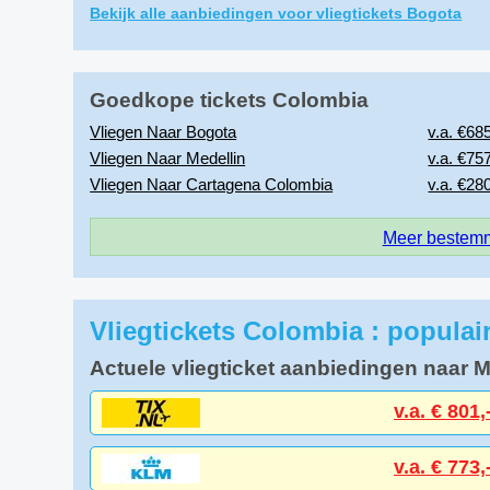
Bekijk alle aanbiedingen voor vliegtickets Bogota
Goedkope tickets Colombia
Vliegen Naar Bogota
v.a. €685
Vliegen Naar Medellin
v.a. €757
Vliegen Naar Cartagena Colombia
v.a. €280
Meer bestemm
Vliegtickets Colombia : popula
Actuele vliegticket aanbiedingen naar M
v.a. € 801,
v.a. € 773,