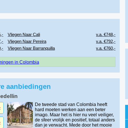
,-
Vliegen Naar Cali
v.a. €748,-
,-
Vliegen Naar Pereira
v.a. €792,-
,-
Vliegen Naar Barranquilla
v.a. €760,-
ingen in Colombia
ire aanbiedingen
edellin
De tweede stad van Colombia heeft
-
hard moeten werken aan een beter
imago. Maar het is hier nu veel veiliger,
de sfeer vrolijk en positief, totaal anders
-
dan je verwacht. Mede door het mooie