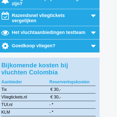
zijn?
Razendsnel vliegtickets
vergelijken
Het vluchtaanbiedingen testteam
Goedkoop vliegen?
Bijkomende kosten bij
vluchten Colombia
Aanbieder
Reserveringskosten
Tix
€ 30,-
Vliegtickets.nl
€ 30,-
TUI.nl
- *
KLM
- *