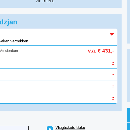
vluchten.
idzjan
 weken vertrekken
v.a. € 431,-
 Amsterdam
-
-
-
-
Vliegtickets Baku