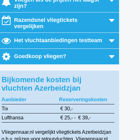
zijn?
Razendsnel vliegtickets
vergelijken
Het vluchtaanbiedingen testteam
Goedkoop vliegen?
Bijkomende kosten bij
vluchten Azerbeidzjan
Aanbieder
Reserveringskosten
Tix
€ 30,-
Lufthansa
€ 25,- - € 39,-
Vliegennaar.nl vergelijkt vliegtickets Azerbeidzjan
o.b.v. prijzen voor retourvluchten. Vliegennaar.nl