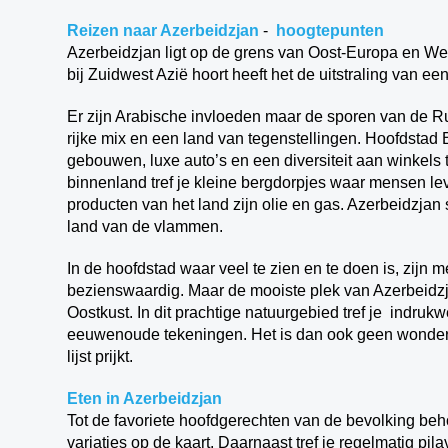
Reizen naar Azerbeidzjan
-
hoogtepunten
Azerbeidzjan ligt op de grens van Oost-Europa en Wes
bij Zuidwest Azië hoort heeft het de uitstraling van e
Er zijn Arabische invloeden maar de sporen van de Rus
rijke mix en een land van tegenstellingen. Hoofdsta
gebouwen, luxe auto’s en een diversiteit aan winkels 
binnenland tref je kleine bergdorpjes waar mensen le
producten van het land zijn olie en gas. Azerbeidzjan
land van de vlammen.
In de hoofdstad waar veel te zien en te doen is, zi
bezienswaardig. Maar de mooiste plek van Azerbeidzj
Oostkust. In dit prachtige natuurgebied tref je indru
eeuwenoude tekeningen. Het is dan ook geen wonder d
lijst prijkt.
Eten in Azerbeidzjan
Tot de favoriete hoofdgerechten van de bevolking beho
variaties op de kaart. Daarnaast tref je regelmatig pil