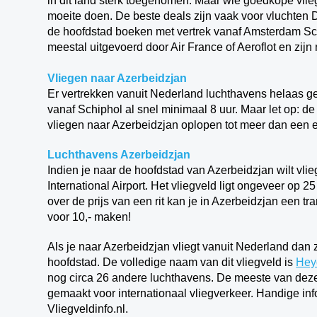
in dit land sterk toegenomen. Maar wie goedkope vlie
moeite doen. De beste deals zijn vaak voor vluchten D
de hoofdstad boeken met vertrek vanaf Amsterdam Sch
meestal uitgevoerd door Air France of Aeroflot en zijn 
Vliegen naar Azerbeidzjan
Er vertrekken vanuit Nederland luchthavens helaas ge
vanaf Schiphol al snel minimaal 8 uur. Maar let op: 
vliegen naar Azerbeidzjan oplopen tot meer dan een e
Luchthavens Azerbeidzjan
Indien je naar de hoofdstad van Azerbeidzjan wilt vli
International Airport. Het vliegveld ligt ongeveer op 
over de prijs van een rit kan je in Azerbeidzjan een tr
voor 10,- maken!
Als je naar Azerbeidzjan vliegt vanuit Nederland dan 
hoofdstad. De volledige naam van dit vliegveld is
Heyd
nog circa 26 andere luchthavens. De meeste van dez
gemaakt voor internationaal vliegverkeer.
Handige inf
Vliegveldinfo.nl.