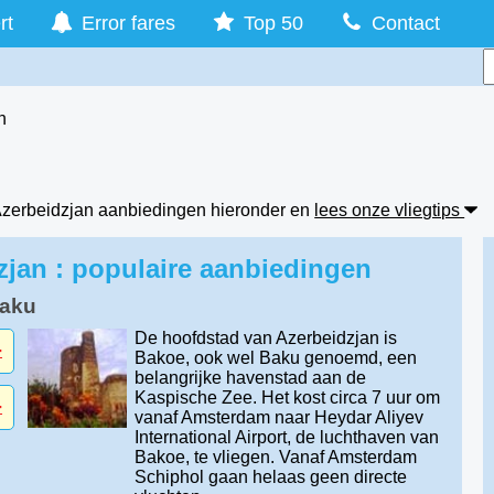
rt
Error fares
Top 50
Contact
n
 Azerbeidzjan aanbiedingen hieronder en
lees onze vliegtips
zjan : populaire aanbiedingen
Baku
De hoofdstad van Azerbeidzjan is
-
Bakoe, ook wel Baku genoemd, een
belangrijke havenstad aan de
Kaspische Zee. Het kost circa 7 uur om
-
vanaf Amsterdam naar Heydar Aliyev
International Airport, de luchthaven van
Bakoe, te vliegen. Vanaf Amsterdam
Schiphol gaan helaas geen directe