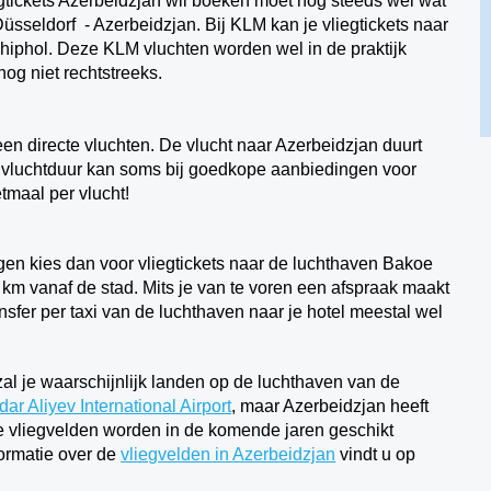
gtickets Azerbeidzjan wil boeken moet nog steeds wel wat
üsseldorf - Azerbeidzjan. Bij KLM kan je vliegtickets naar
iphol. Deze KLM vluchten worden wel in de praktijk
nog niet rechtstreeks.
en directe vluchten. De vlucht naar Azerbeidzjan duurt
de vluchtduur kan soms bij goedkope aanbiedingen voor
tmaal per vlucht!
egen kies dan voor vliegtickets naar de luchthaven Bakoe
25 km vanaf de stad. Mits je van te voren een afspraak maakt
ansfer per taxi van de luchthaven naar je hotel meestal wel
zal je waarschijnlijk landen op de luchthaven van de
ar Aliyev International Airport
, maar Azerbeidzjan heeft
e vliegvelden worden in de komende jaren geschikt
ormatie over de
vliegvelden in
Azerbeidzjan
vindt u op