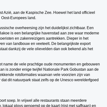
t Azië, aan de Kaspische Zee. Hoewel het land officieel
en Oost-Europees land.
sische overheersing zijn het duidelijkst zichtbaar. Een
d Bakoe is een belangrijke havenstad aan zee waar moderne
toeristen en zakenreizigers aantrekken. Dieper in het
ven van landbouw en veeteelt. De belangrijkste export
 staat dankzij de vele olievelden dan ook bekend als het
jn met name de vele prachtige oude monumenten en gebouwen
an is zonder enige twijfel Nationale Park Gobustan aan de
kwekkende rotsformaties waarvan vele voorzien zijn van
at dit natuurpark staat zelfs op de Unesco werelderfgoed
ort soep. In vrijwel alle restaurants staan meerdere
av, lokaal plovs genoemd op de kaart (rijst met saffraan) en