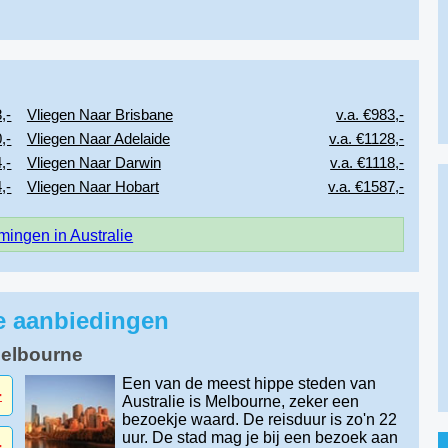
,-
Vliegen Naar Brisbane
v.a. €983,-
,-
Vliegen Naar Adelaide
v.a. €1128,-
,-
Vliegen Naar Darwin
v.a. €1118,-
,-
Vliegen Naar Hobart
v.a. €1587,-
ingen in Australie
re aanbiedingen
Melbourne
Een van de meest hippe steden van
-
Australie is Melbourne, zeker een
bezoekje waard. De reisduur is zo'n 22
uur. De stad mag je bij een bezoek aan
-