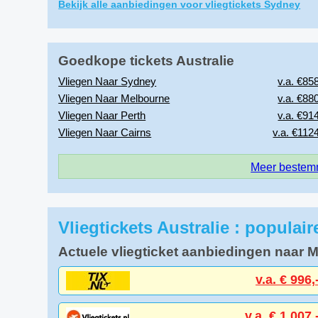
Bekijk alle aanbiedingen voor vliegtickets Sydney
Goedkope tickets Australie
Vliegen Naar Sydney
v.a. €858
Vliegen Naar Melbourne
v.a. €880
Vliegen Naar Perth
v.a. €914
Vliegen Naar Cairns
v.a. €1124
Meer bestemm
Vliegtickets Australie : populai
Actuele vliegticket aanbiedingen naar 
v.a. € 996,
v.a. € 1,007,