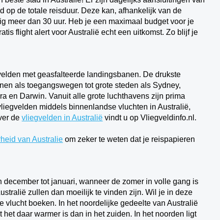
ed op de totale reisduur. Deze kan, afhankelijk van de
matig meer dan 30 uur. Heb je een maximaal budget voor je
tis flight alert voor Australië echt een uitkomst. Zo blijf je
egvelden met geasfalteerde landingsbanen. De drukste
dienen als toegangswegen tot grote steden als Sydney,
a en Darwin. Vanuit alle grote luchthavens zijn prima
vliegvelden middels binnenlandse vluchten in Australië,
ver de
vliegvelden in
Australië
vindt u op Vliegveldinfo.nl.
heid van Australie
om zeker te weten dat je reispapieren
n december tot januari, wanneer de zomer in volle gang is
tralië zullen dan moeilijk te vinden zijn. Wil je in deze
e vlucht boeken. In het noordelijke gedeelte van Australië
t het daar warmer is dan in het zuiden. In het noorden ligt