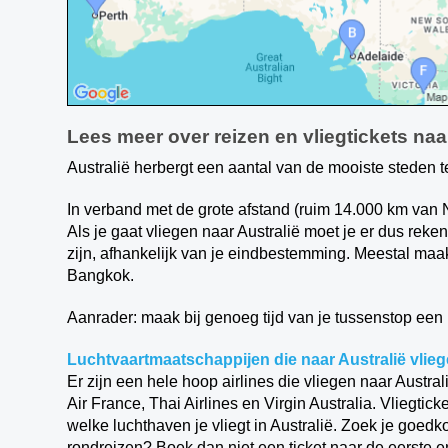
Lees meer over reizen en vliegtickets naa
Australië herbergt een aantal van de mooiste steden 
In verband met de grote afstand (ruim 14.000 km van N
Als je gaat vliegen naar Australië moet je er dus re
zijn, afhankelijk van je eindbestemming. Meestal maa
Bangkok.
Aanrader: maak bij genoeg tijd van je tussenstop een
Luchtvaartmaatschappijen die naar Australië vlie
Er zijn een hele hoop airlines die vliegen naar Austra
Air France, Thai Airlines en Virgin Australia. Vliegtic
welke luchthaven je vliegt in Australië. Zoek je goedk
rondreizen? Boek dan niet een ticket naar de eerste en