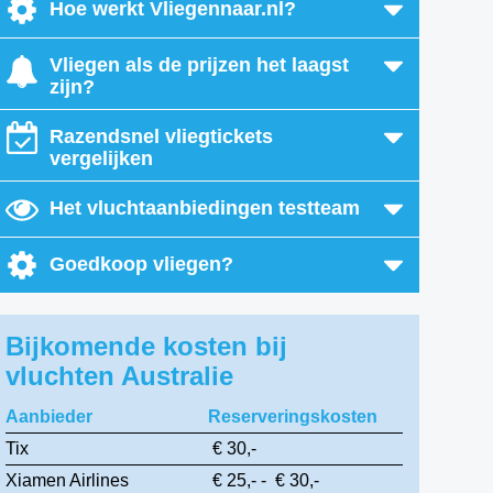
Hoe werkt Vliegennaar.nl?
Vliegen als de prijzen het laagst
zijn?
Razendsnel vliegtickets
vergelijken
Het vluchtaanbiedingen testteam
Goedkoop vliegen?
Bijkomende kosten bij
vluchten Australie
Aanbieder
Reserveringskosten
Tix
€ 30,-
Xiamen Airlines
€ 25,- - € 30,-