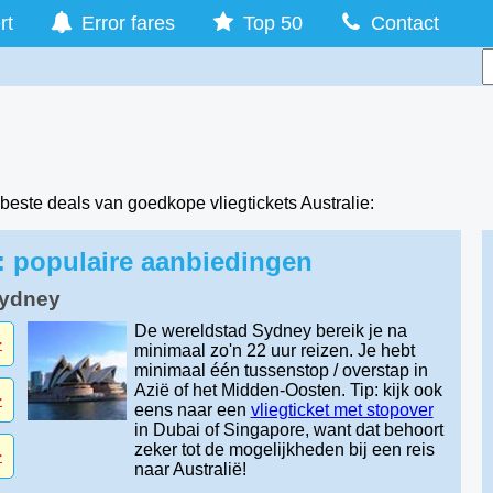
rt
Error fares
Top 50
Contact
este deals van goedkope vliegtickets Australie:
e: populaire aanbiedingen
Sydney
De wereldstad Sydney bereik je na
-
minimaal zo'n 22 uur reizen. Je hebt
minimaal één tussenstop / overstap in
Azië of het Midden-Oosten. Tip: kijk ook
-
eens naar een
vliegticket met stopover
in Dubai of Singapore, want dat behoort
zeker tot de mogelijkheden bij een reis
-
naar Australië!