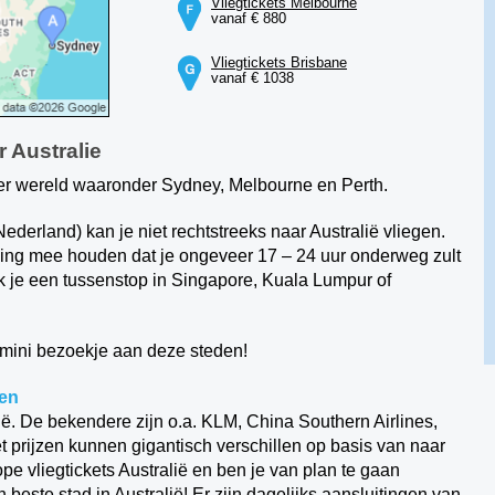
Vliegtickets Melbourne
vanaf € 880
Vliegtickets Brisbane
vanaf € 1038
r Australie
ter wereld waaronder Sydney, Melbourne en Perth.
ederland) kan je niet rechtstreeks naar Australië vliegen.
kening mee houden dat je ongeveer 17 – 24 uur onderweg zult
k je een tussenstop in Singapore, Kuala Lumpur of
 mini bezoekje aan deze steden!
gen
lië. De bekendere zijn o.a. KLM, China Southern Airlines,
ket prijzen kunnen gigantisch verschillen op basis van naar
ope vliegtickets Australië en ben je van plan te gaan
 beste stad in Australië! Er zijn dagelijks aansluitingen van