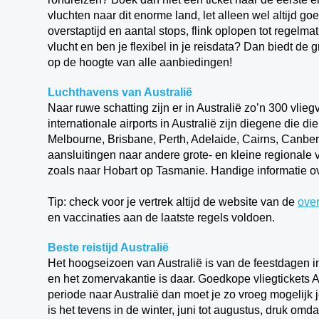
vluchten naar dit enorme land, let alleen wel altijd go
overstaptijd en aantal stops, flink oplopen tot regel
vlucht en ben je flexibel in je reisdata? Dan biedt de gra
op de hoogte van alle aanbiedingen!
Luchthavens van Australië
Naar ruwe schatting zijn er in Australië zo’n 300 vli
internationale airports in Australië zijn diegene die 
Melbourne, Brisbane, Perth, Adelaide, Cairns, Canberr
aansluitingen naar andere grote- en kleine regionale 
zoals naar Hobart op Tasmanie.
Handige informatie o
Tip: check voor je vertrek altijd de website van de
over
en vaccinaties aan de laatste regels voldoen.
Beste reistijd Australië
Het hoogseizoen van Australië is van de feestdagen i
en het zomervakantie is daar. Goedkope vliegtickets Aus
periode naar Australië dan moet je zo vroeg mogelijk j
is het tevens in de winter, juni tot augustus, druk omda