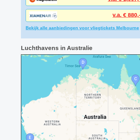
v.a. € 880,
Bekijk alle aanbiedingen voor vliegtickets Melbourne
Luchthavens in Australie