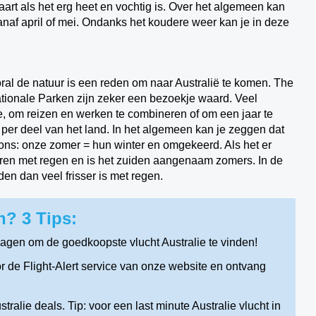
art als het erg heet en vochtig is. Over het algemeen kan
vanaf april of mei. Ondanks het koudere weer kan je in deze
ral de natuur is een reden om naar Australië te komen. The
tionale Parken zijn zeker een bezoekje waard. Veel
e, om reizen en werken te combineren of om een jaar te
lt per deel van het land. In het algemeen kan je zeggen dat
 ons: onze zomer = hun winter en omgekeerd. Als het er
turen met regen en is het zuiden aangenaam zomers. In de
iden dan veel frisser is met regen.
n? 3 Tips:
dagen om de goedkoopste vlucht Australie te vinden!
r de Flight-Alert service van onze website en ontvang
ralie deals. Tip: voor een last minute Australie vlucht in