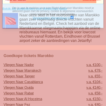
Om je aan te melden voor een Flight-Alert voor
Bekijk alle aanbiedingen voor vliegtickets Nador
Naar deze stad in het noordoosten van Marokko
Voorwaarden VliegenNaar.nl
gaan zeer regelmatig directe vluchten vanuit
Nederland en België. Check het aanbod van de
Marokkaanse vliegmaatschappijen via de online
reisbureaus hiernaast. En bekijk voor lowcost
vluchten vanaf Rotterdam, Eindhoven of Brussel
airport zeker de aanbiedingen van Jetairfly!
Goedkope tickets Marokko
Vliegen Naar Nador
v.a. €100,-
Vliegen Naar Marrakech
v.a. €78,-
Vliegen Naar Tanger
v.a. €55,-
Vliegen Naar Casablanca
v.a. €104,-
Vliegen Naar Oujda
v.a. €140,-
Vliegen Naar Rabat
v.a. €58,-
Vliegen Naar Al Hoceima
v.a. €150,-
Vliegen Naar Fez
v.a. €40,-