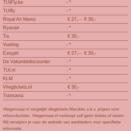
TUIFly.be
- *
TUIfly
- *
Royal Air Maroc
€ 27,- - € 30,-
Ryanair
- *
Tix
€ 30,-
Vueling
- *
Easyjet
€ 27,- - € 30,-
De Vakantiediscounter
- *
TUI.nl
- *
KLM
- *
Vliegtickets.nl
€ 30,-
Transavia
- *
Vliegennaar.nl vergelijkt vliegtickets Marokko o.b.v. prijzen voor
retourvluchten. Vliegennaar.nl verkoopt zelf geen tickets of reizen.
Wij verwijzen je naar de website van aanbieders voor specifieke
informatie.