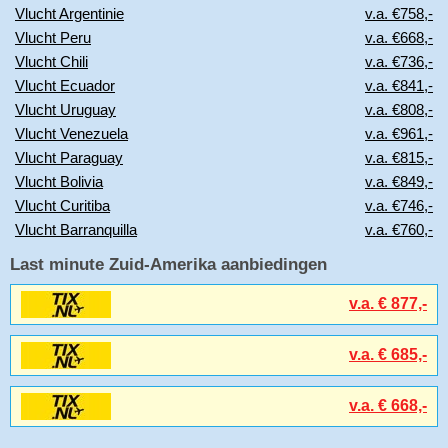
Vlucht Argentinie
v.a. €758,-
Vlucht Peru
v.a. €668,-
Vlucht Chili
v.a. €736,-
Vlucht Ecuador
v.a. €841,-
Vlucht Uruguay
v.a. €808,-
Vlucht Venezuela
v.a. €961,-
Vlucht Paraguay
v.a. €815,-
Vlucht Bolivia
v.a. €849,-
Vlucht Curitiba
v.a. €746,-
Vlucht Barranquilla
v.a. €760,-
Last minute Zuid-Amerika aanbiedingen
v.a. € 877,-
v.a. € 685,-
v.a. € 668,-