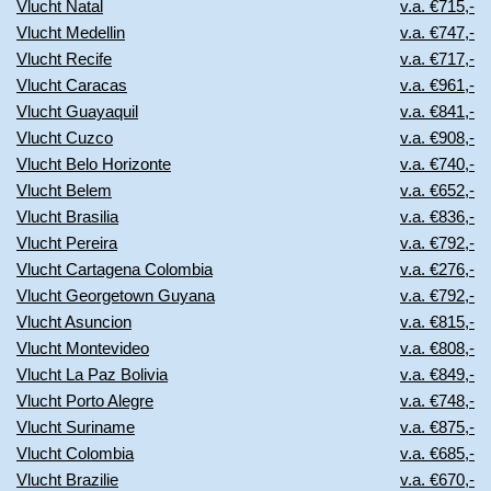
Vlucht Natal
v.a. €715,-
Vlucht Medellin
v.a. €747,-
Vlucht Recife
v.a. €717,-
Vlucht Caracas
v.a. €961,-
Vlucht Guayaquil
v.a. €841,-
Vlucht Cuzco
v.a. €908,-
Vlucht Belo Horizonte
v.a. €740,-
Vlucht Belem
v.a. €652,-
Vlucht Brasilia
v.a. €836,-
Vlucht Pereira
v.a. €792,-
Vlucht Cartagena Colombia
v.a. €276,-
Vlucht Georgetown Guyana
v.a. €792,-
Vlucht Asuncion
v.a. €815,-
Vlucht Montevideo
v.a. €808,-
Vlucht La Paz Bolivia
v.a. €849,-
Vlucht Porto Alegre
v.a. €748,-
Vlucht Suriname
v.a. €875,-
Vlucht Colombia
v.a. €685,-
Vlucht Brazilie
v.a. €670,-