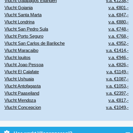
Vlucht Galapagos Eilanden
v.a. €1238,-
Vlucht Goiania
v.a. €801,-
Vlucht Santa Marta
v.a. €847,-
Vlucht Londrina
v.a. €880,-
Vlucht San Pedro Sula
v.a. €748,-
Vlucht Porto Seguro
v.a. €768,-
Vlucht San Carlos de Bariloche
v.a. €952,-
Vlucht Maracaibo
v.a. €1414,-
Vlucht Iquitos
v.a. €946,-
Vlucht Joao Pessoa
v.a. €826,-
Vlucht El Calafate
v.a. €1149,-
Vlucht Ushuaia
v.a. €1087,-
Vlucht Antofagasta
v.a. €1053,-
Vlucht Paaseiland
v.a. €2397,-
Vlucht Mendoza
v.a. €817,-
Vlucht Concepcion
v.a. €1049,-