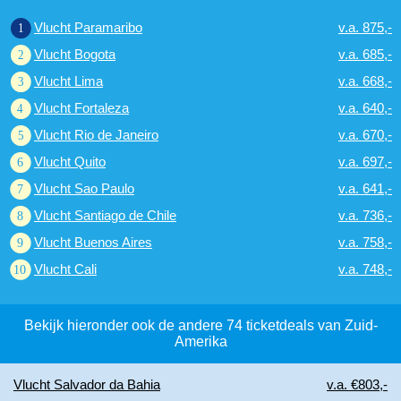
Vlucht Paramaribo
v.a. 875,-
Vlucht Bogota
v.a. 685,-
Vlucht Lima
v.a. 668,-
Vlucht Fortaleza
v.a. 640,-
Vlucht Rio de Janeiro
v.a. 670,-
Vlucht Quito
v.a. 697,-
Vlucht Sao Paulo
v.a. 641,-
Vlucht Santiago de Chile
v.a. 736,-
Vlucht Buenos Aires
v.a. 758,-
Vlucht Cali
v.a. 748,-
Bekijk hieronder ook de andere 74 ticketdeals van Zuid-
Amerika
Vlucht Salvador da Bahia
v.a. €803,-