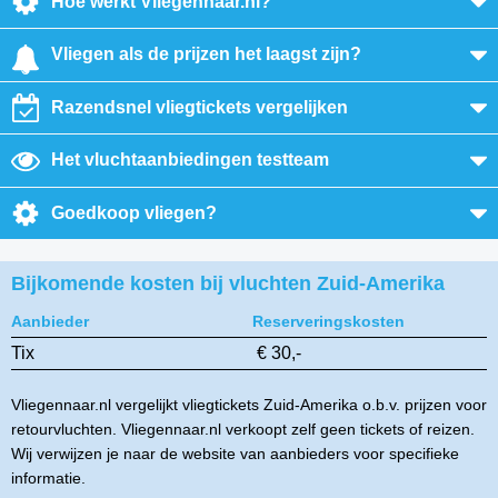
Hoe werkt Vliegennaar.nl?
Vliegen als de prijzen het laagst zijn?
Razendsnel vliegtickets vergelijken
Het vluchtaanbiedingen testteam
Goedkoop vliegen?
Bijkomende kosten bij vluchten Zuid-Amerika
Aanbieder
Reserveringskosten
Tix
€ 30,-
Vliegennaar.nl vergelijkt vliegtickets Zuid-Amerika o.b.v. prijzen voor
retourvluchten. Vliegennaar.nl verkoopt zelf geen tickets of reizen.
Wij verwijzen je naar de website van aanbieders voor specifieke
informatie.