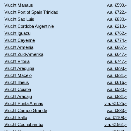
Vlucht Manaus
v.a. €599,-
Vlucht Port of Spain Trinidad
v.a. €722,-
Vlucht Sao Luis
v.a. €830,-
Vlucht Cordoba Argentinie
v.a. €219,-
Vlucht Iguazu
v.a. €762,-
Vlucht Cayenne
v.a. €774,-
Vlucht Armenia
v.a. €867,-
Vlucht Zuid-Amerika
v.a. €647,-
Vlucht Vitoria
v.a. €747,-
Vlucht Arequipa
v.a. €893,-
Vlucht Maceio
v.a. €831,-
Vlucht Ilheus
v.a. €616,-
Vlucht Cuiaba
v.a. €980,-
Vlucht Aracaju
v.a. €831,-
Vlucht Punta Arenas
v.a. €1025,-
Vlucht Campo Grande
v.a. €883,-
Vlucht Salta
v.a. €1108,-
Vlucht Cochabamba
v.a. €1561,-