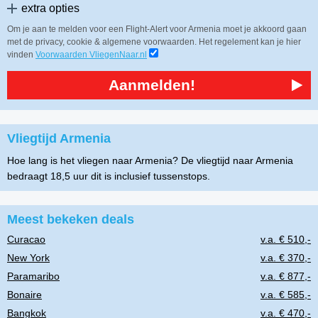
extra opties
Om je aan te melden voor een Flight-Alert voor Armenia moet je akkoord gaan
met de privacy, cookie & algemene voorwaarden. Het regelement kan je hier
vinden
Voorwaarden VliegenNaar.nl
Aanmelden!
Vliegtijd Armenia
Hoe lang is het vliegen naar Armenia? De vliegtijd naar Armenia
bedraagt 18,5 uur dit is inclusief tussenstops.
Meest bekeken deals
Curacao
v.a. € 510,-
New York
v.a. € 370,-
Paramaribo
v.a. € 877,-
Bonaire
v.a. € 585,-
Bangkok
v.a. € 470,-