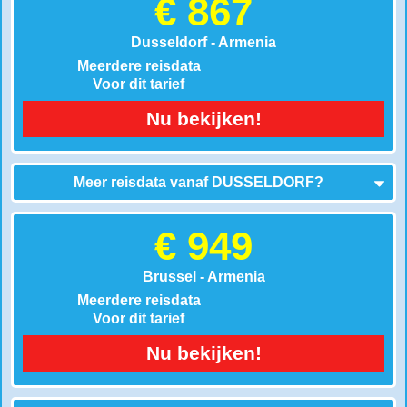
€ 867
Dusseldorf - Armenia
Meerdere reisdata
Voor dit tarief
Nu bekijken!
Meer reisdata vanaf
DUSSELDORF
?
€ 949
Brussel - Armenia
Meerdere reisdata
Voor dit tarief
Nu bekijken!