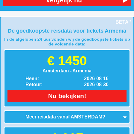
Vergelijk nu
BETA *
De goedkoopste reisdata voor tickets Armenia
In de afgelopen 24 uur vonden wij de goedkoopste tickets op
de volgende data:
€ 1450
Amsterdam - Armenia
Heen:
2026-08-16
Retour:
2026-08-30
Nu bekijken!
Meer reisdata vanaf
AMSTERDAM
?