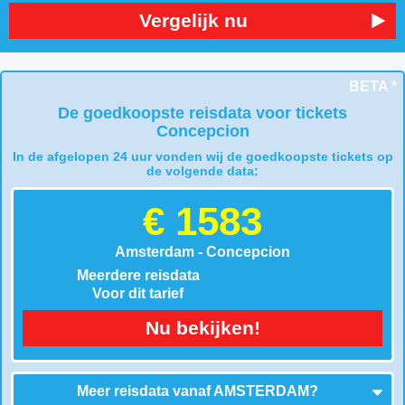
Vergelijk nu
BETA *
De goedkoopste reisdata voor tickets
Concepcion
In de afgelopen 24 uur vonden wij de goedkoopste tickets op
de volgende data:
€ 1583
Amsterdam - Concepcion
Meerdere reisdata
Voor dit tarief
Nu bekijken!
Meer reisdata vanaf
AMSTERDAM
?