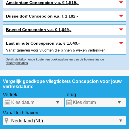
Amsterdam Concepcion v.a. € 1,519,-
Dusseldorf Concepcion v.a. € 1,182,-
Brussel Concepcion v.a. € 1,049,-
Last minute Concepcion v.a. € 1,049,-
Vanaf tarieven voor vluchten die binnen 6 weken vertrekken
Bekijk de bijkomende kosten en boekingskosten van de bovenstaande
reisorganisaties
Vergelijk goedkope vliegtickets Concepcion voor jouw
vertrekdatum:
Vertrek
Terug
Vanaf luchthaven