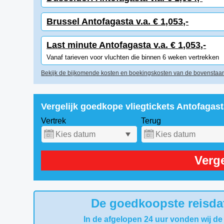
Brussel Antofagasta v.a. € 1,053,-
Last minute Antofagasta v.a. € 1,053,-
Vanaf tarieven voor vluchten die binnen 6 weken vertrekken
Bekijk de bijkomende kosten en boekingskosten van de bovenstaan
Vergelijk goedkope vliegtickets Antofagas
Vertrek
Terug
Verge
De goedkoopste reisdat
In de afgelopen 24 uur vonden wij de