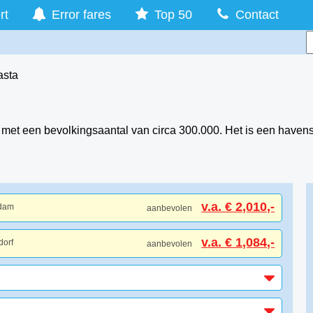
rt
Error fares
Top 50
Contact
asta
li met een bevolkingsaantal van circa 300.000. Het is een hav
v.a. € 2,010,-
rdam
aanbevolen
v.a. € 1,084,-
dorf
aanbevolen