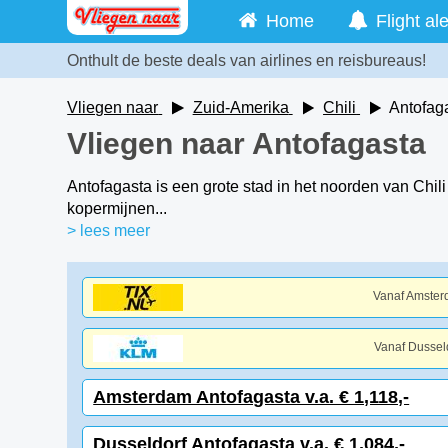
Home
Flight ale
Onthult de beste deals van airlines en reisbureaus!
Vliegen naar
Zuid-Amerika
Chili
Antofag
Vliegen naar Antofagasta
Antofagasta is een grote stad in het noorden van Chi
kopermijnen...
> lees meer
Vanaf Amste
Vanaf Dussel
Amsterdam Antofagasta v.a. € 1,118,-
Dusseldorf Antofagasta v.a. € 1,084,-