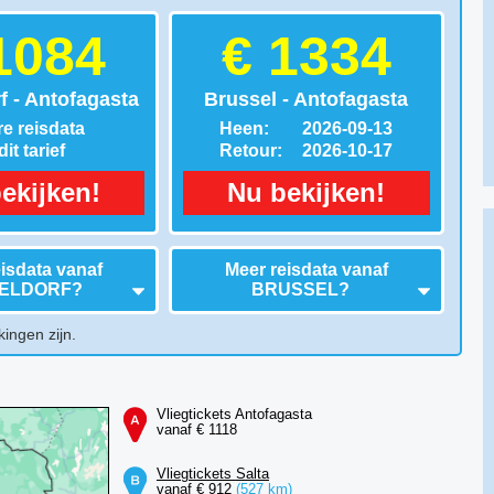
1084
€ 1334
f - Antofagasta
Brussel - Antofagasta
e reisdata
Heen:
2026-09-13
it tarief
Retour:
2026-10-17
ekijken!
Nu bekijken!
isdata vanaf
Meer reisdata vanaf
ELDORF
?
BRUSSEL
?
kingen zijn.
Vliegtickets Antofagasta
vanaf € 1118
Vliegtickets Salta
vanaf € 912
(527 km)