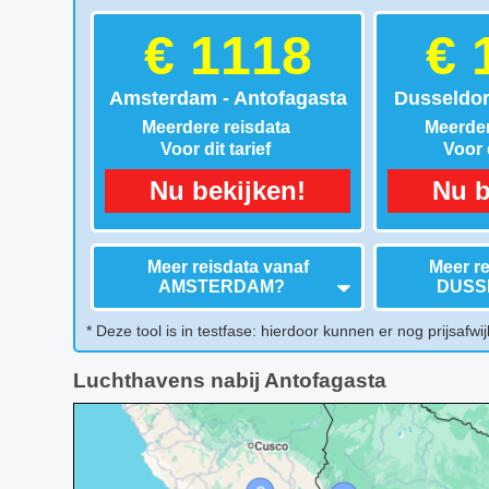
€ 1118
€ 
Amsterdam - Antofagasta
Dusseldor
Meerdere reisdata
Meerder
Voor dit tarief
Voor d
Nu bekijken!
Nu b
Meer reisdata vanaf
Meer re
AMSTERDAM
?
DUSS
* Deze tool is in testfase: hierdoor kunnen er nog prijsafwij
Luchthavens nabij Antofagasta