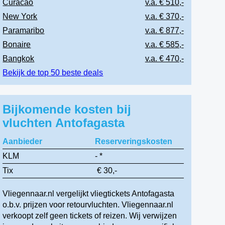
Curacao
v.a. € 510,-
New York
v.a. € 370,-
Paramaribo
v.a. € 877,-
Bonaire
v.a. € 585,-
Bangkok
v.a. € 470,-
Bekijk de top 50 beste deals
Bijkomende kosten bij
vluchten Antofagasta
Aanbieder
Reserveringskosten
KLM
- *
Tix
€ 30,-
Vliegennaar.nl vergelijkt vliegtickets Antofagasta
o.b.v. prijzen voor retourvluchten. Vliegennaar.nl
verkoopt zelf geen tickets of reizen. Wij verwijzen