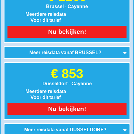
Brussel - Cayenne
Meerdere reisdata
Voor dit tarief
Nu bekijken!
Meer reisdata vanaf
BRUSSEL
?
€ 853
Dusseldorf - Cayenne
Meerdere reisdata
Voor dit tarief
Nu bekijken!
Meer reisdata vanaf
DUSSELDORF
?