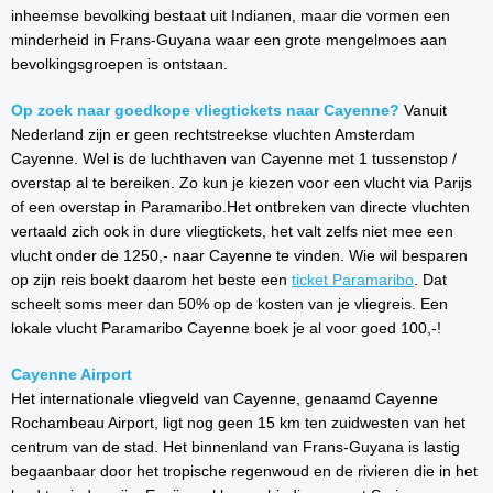
inheemse bevolking bestaat uit Indianen, maar die vormen een
minderheid in Frans-Guyana waar een grote mengelmoes aan
bevolkingsgroepen is ontstaan.
Op zoek naar goedkope vliegtickets naar Cayenne?
Vanuit
Nederland zijn er geen rechtstreekse vluchten Amsterdam
Cayenne. Wel is de luchthaven van Cayenne met 1 tussenstop /
overstap al te bereiken. Zo kun je kiezen voor een vlucht via Parijs
of een overstap in Paramaribo.Het ontbreken van directe vluchten
vertaald zich ook in dure vliegtickets, het valt zelfs niet mee een
vlucht onder de 1250,- naar Cayenne te vinden. Wie wil besparen
op zijn reis boekt daarom het beste een
ticket Paramaribo
. Dat
scheelt soms meer dan 50% op de kosten van je vliegreis. Een
lokale vlucht Paramaribo Cayenne boek je al voor goed 100,-!
Cayenne Airport
Het internationale vliegveld van Cayenne, genaamd Cayenne
Rochambeau Airport, ligt nog geen 15 km ten zuidwesten van het
centrum van de stad. Het binnenland van Frans-Guyana is lastig
begaanbaar door het tropische regenwoud en de rivieren die in het