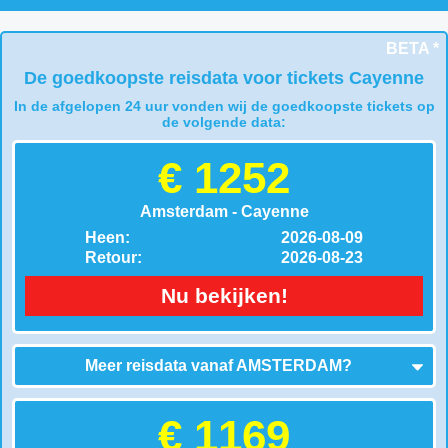
BETA *
De goedkoopste reisdata voor tickets Cayenne
In de afgelopen 24 uur vonden wij de goedkoopste tickets op
de volgende data:
€ 1252
Amsterdam - Cayenne
Heen:
2026-08-09
Retour:
2026-08-23
Nu bekijken!
Meer reisdata vanaf
AMSTERDAM
?
€ 1169