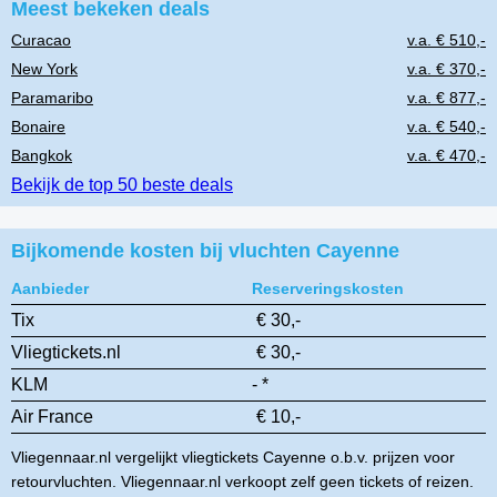
Meest bekeken deals
Curacao
v.a. € 510,-
New York
v.a. € 370,-
Paramaribo
v.a. € 877,-
Bonaire
v.a. € 540,-
Bangkok
v.a. € 470,-
Bekijk de top 50 beste deals
Bijkomende kosten bij vluchten Cayenne
Aanbieder
Reserveringskosten
Tix
€ 30,-
Vliegtickets.nl
€ 30,-
KLM
- *
Air France
€ 10,-
Vliegennaar.nl vergelijkt vliegtickets Cayenne o.b.v. prijzen voor
retourvluchten. Vliegennaar.nl verkoopt zelf geen tickets of reizen.