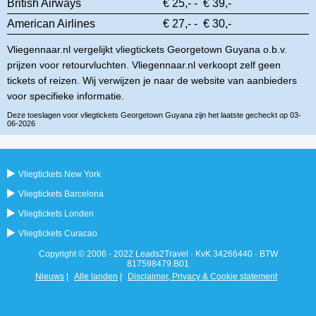
British Airways
€ 25,- - € 39,-
American Airlines
€ 27,- - € 30,-
Vliegennaar.nl vergelijkt vliegtickets Georgetown Guyana o.b.v.
prijzen voor retourvluchten. Vliegennaar.nl verkoopt zelf geen
tickets of reizen. Wij verwijzen je naar de website van aanbieders
voor specifieke informatie.
Deze toeslagen voor vliegtickets Georgetown Guyana zijn het laatste gecheckt op 03-
06-2026
Vliegtickets New York
Vliegtickets Barcelona
Vliegtickets Londen
Vliegtickets Curacao
Copyright © 2006 - 2022 Leads2Travel · KvK 34266440 · BTW
817598479.B01
Nieuws
|
Alle landen
|
Disclaimer, Privacy & Cookie statement