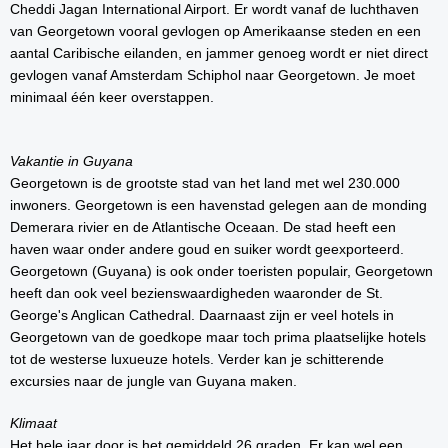
Cheddi Jagan International Airport. Er wordt vanaf de luchthaven
van Georgetown vooral gevlogen op Amerikaanse steden en een
aantal Caribische eilanden, en jammer genoeg wordt er niet direct
gevlogen vanaf Amsterdam Schiphol naar Georgetown. Je moet
minimaal één keer overstappen.
Vakantie in Guyana
Georgetown is de grootste stad van het land met wel 230.000
inwoners. Georgetown is een havenstad gelegen aan de monding
Demerara rivier en de Atlantische Oceaan. De stad heeft een
haven waar onder andere goud en suiker wordt geexporteerd.
Georgetown (Guyana) is ook onder toeristen populair, Georgetown
heeft dan ook veel bezienswaardigheden waaronder de St.
George's Anglican Cathedral. Daarnaast zijn er veel hotels in
Georgetown van de goedkope maar toch prima plaatselijke hotels
tot de westerse luxueuze hotels. Verder kan je schitterende
excursies naar de jungle van Guyana maken.
Klimaat
Het hele jaar door is het gemiddeld 26 graden. Er kan wel een