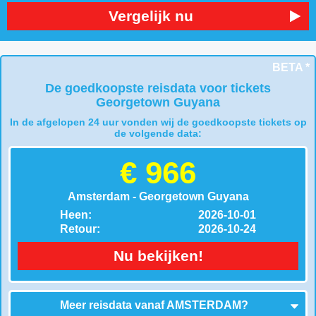
Vergelijk nu
BETA *
De goedkoopste reisdata voor tickets
Georgetown Guyana
In de afgelopen 24 uur vonden wij de goedkoopste tickets op
de volgende data:
€ 966
Amsterdam - Georgetown Guyana
Heen:
2026-10-01
Retour:
2026-10-24
Nu bekijken!
Meer reisdata vanaf
AMSTERDAM
?