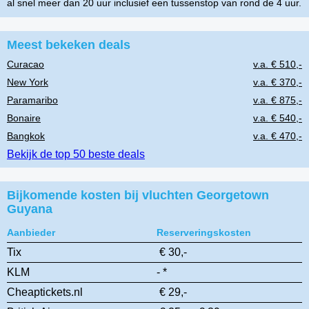
al snel meer dan 20 uur inclusief een tussenstop van rond de 4 uur.
Meest bekeken deals
Curacao
v.a. € 510,-
New York
v.a. € 370,-
Paramaribo
v.a. € 875,-
Bonaire
v.a. € 540,-
Bangkok
v.a. € 470,-
Bekijk de top 50 beste deals
Bijkomende kosten bij vluchten Georgetown
Guyana
Aanbieder
Reserveringskosten
Tix
€ 30,-
KLM
- *
Cheaptickets.nl
€ 29,-