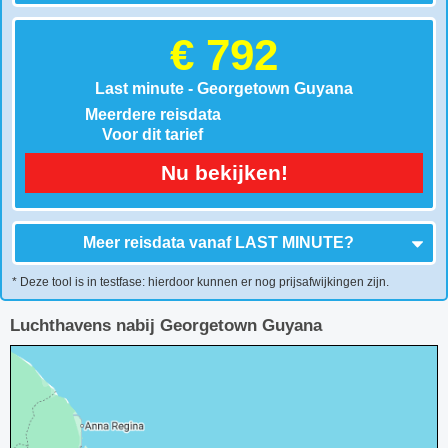
€ 792
Last minute - Georgetown Guyana
Meerdere reisdata
Voor dit tarief
Nu bekijken!
Meer reisdata vanaf
LAST MINUTE
?
* Deze tool is in testfase: hierdoor kunnen er nog prijsafwijkingen zijn.
Luchthavens nabij Georgetown Guyana