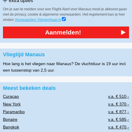
extra opties
Om je aan te melden voor een Flight-Alert voor Manaus moet je akkoord gaan
met de privacy, cookie & algemene voorwaarden. Het regelement kan je hier
vinden
Voorwaarden VliegenNaar.nl
Aanmelden!
Vliegtijd Manaus
Hoe lang is het vliegen naar Manaus? De vluchtduur is 19 uur incl.
een tussenstop van 2,5 uur.
Meest bekeken deals
Curacao
v.a. € 510,-
New York
v.a. € 370,-
Paramaribo
v.a. € 877,-
Bonaire
v.a. € 585,-
Bangkok
v.a. € 470,-