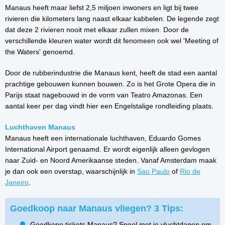
Manaus heeft maar liefst 2,5 miljoen inwoners en ligt bij twee
rivieren die kilometers lang naast elkaar kabbelen. De legende zegt
dat deze 2 rivieren nooit met elkaar zullen mixen. Door de
verschillende kleuren water wordt dit fenomeen ook wel 'Meeting of
the Waters' genoemd.
Door de rubberindustrie die Manaus kent, heeft de stad een aantal
prachtige gebouwen kunnen bouwen. Zo is het Grote Opera die in
Parijs staat nagebouwd in de vorm van Teatro Amazonas. Een
aantal keer per dag vindt hier een Engelstalige rondleiding plaats.
Luchthaven Manaus
Manaus heeft een internationale luchthaven, Eduardo Gomes
International Airport genaamd. Er wordt eigenlijk alleen gevlogen
naar Zuid- en Noord Amerikaanse steden. Vanaf Amsterdam maak
je dan ook een overstap, waarschijnlijk in
Sao Paulo
of
Rio de
Janeiro
.
Goedkoop naar Manaus vliegen? 3 Tips:
Goedkope tickets Manaus? Speel met je vluchtdagen om