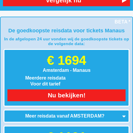
Vergelijk nu
BETA *
De goedkoopste reisdata voor tickets Manaus
In de afgelopen 24 uur vonden wij de goedkoopste tickets op
de volgende data:
€ 1694
Amsterdam - Manaus
Meerdere reisdata
Voor dit tarief
Nu bekijken!
Meer reisdata vanaf
AMSTERDAM
?