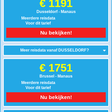
€ 1191
Dusseldorf - Manaus
Meerdere reisdata
Voor dit tarief
Nu bekijken!
Meer reisdata vanaf
DUSSELDORF
?
€ 1751
Brussel - Manaus
Meerdere reisdata
Voor dit tarief
Nu bekijken!