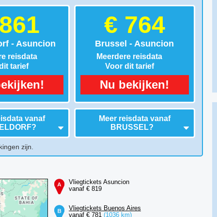
 861
€ 764
rf - Asuncion
Brussel - Asuncion
e reisdata
Meerdere reisdata
it tarief
Voor dit tarief
ekijken!
Nu bekijken!
isdata vanaf
Meer reisdata vanaf
ELDORF
?
BRUSSEL
?
kingen zijn.
Vliegtickets Asuncion
vanaf € 819
Vliegtickets Buenos Aires
vanaf € 781
(1036 km)