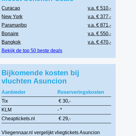
Curacao
v.a. € 510,-
New York
v.a. € 377,-
Paramaribo
v.a. € 871,-
Bonaire
v.a. € 550,-
Bangkok
v.a. € 470,-
Bekijk de top 50 beste deals
Bijkomende kosten bij
vluchten Asuncion
Aanbieder
Reserveringskosten
Tix
€ 30,-
KLM
- *
Cheaptickets.nl
€ 29,-
Vliegennaar.nl vergelijkt vliegtickets Asuncion