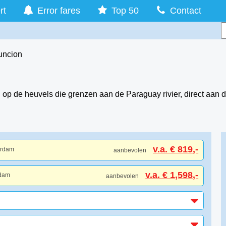
rt
Error fares
Top 50
Contact
uncion
op de heuvels die grenzen aan de Paraguay rivier, direct aan d
v.a. € 819,-
erdam
aanbevolen
v.a. € 1,598,-
rdam
aanbevolen