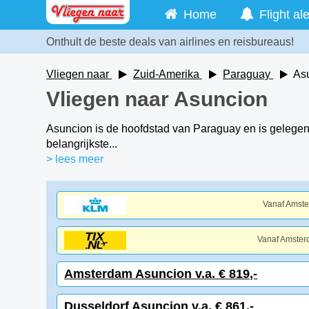
Home
Flight ale
Onthult de beste deals van airlines en reisbureaus!
Vliegen naar
Zuid-Amerika
Paraguay
As
Vliegen naar Asuncion
Asuncion is de hoofdstad van Paraguay en is gelegen 
belangrijkste...
> lees meer
Vanaf Amst
Vanaf Amste
Amsterdam Asuncion v.a. € 819,-
Dusseldorf Asuncion v.a. € 861,-