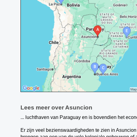
Lees meer over Asuncion
... luchthaven van Paraguay en is bovendien het econo
Er zijn veel bezienswaardigheden te zien in Asuncion 
brengen aan een van de vele koloniale gebouwen of 