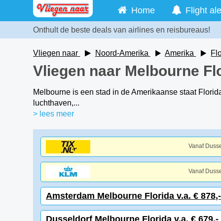
Home
Flight ale
Onthult de beste deals van airlines en reisbureaus!
Vliegen naar
Noord-Amerika
Amerika
Fl
Vliegen naar Melbourne Fl
Melbourne is een stad in de Amerikaanse staat Florida 
luchthaven,...
> lees meer
Vanaf Dusse
Vanaf Dusse
Amsterdam Melbourne Florida v.a. € 878,
Dusseldorf Melbourne Florida v.a. € 679,-