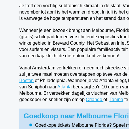
Je treft een vochtig subtropisch klimaat in de staat. 
november tot april is het warm en droog. In juli is het
is vanwege de hoge temperaturen en het strand dan 
Wanneer je een bezoek brengt aan Melbourne, Florida s
(gratis) schildpadden en verschillende exposities kunt
winkelgebied in Brevard County. H
et Sebastian Inlet 
voor surfers en vissers. Een populaire familieactivite
van een kajaktocht de dierentuin kunt verkennen!
Vanaf Amsterdam vertrekken er geen rechtstreekse vluc
zul je twee maal moeten overstappen op twee van de 
Boston
of Philadelphia. Wanneer je via Atlanta vliegt,
van Schiphol naar
Atlanta
bedraagt zo'n 10 uur en vana
Melbourne. Er vertrekken dagelijks vluchten van Melb
goedkoper en sneller zijn om op
Orlando
of
Tampa
te
Goedkoop naar Melbourne Florid
Goedkope tickets Melbourne Florida? Speel 