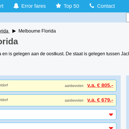
rt
Error fares
Top 50
Contact
orida
Melbourne Florida
orida
en is gelegen aan de oostkust. De staat is gelegen tussen Jacks
v.a. € 805,-
ldorf
aanbevolen
v.a. € 679,-
ldorf
aanbevolen
-