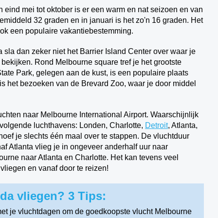
Van eind mei tot oktober is er een warm en nat seizoen en van
 gemiddeld 32 graden en in januari is het zo'n 16 graden. Het
ook een populaire vakantiebestemming.
la dan zeker niet het Barrier Island Center over waar je
 bekijken. Rond Melbourne square tref je het grootste
State Park, gelegen aan de kust, is een populaire plaats
it is het bezoeken van de Brevard Zoo, waar je door middel
hten naar Melbourne International Airport. Waarschijnlijk
volgende luchthavens: Londen, Charlotte,
Detroit
, Atlanta,
 hoef je slechts één maal over te stappen. De vluchtduur
f Atlanta vlieg je in ongeveer anderhalf uur naar
ourne naar Atlanta en Charlotte. Het kan tevens veel
 vliegen en vanaf door te reizen!
a vliegen? 3 Tips:
met je vluchtdagen om de goedkoopste vlucht Melbourne