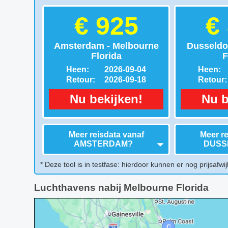
€ 925
€
Amsterdam - Melbourne
Dusseldo
Florida
F
Heen:
2026-09-04
Heen:
Retour:
2026-09-18
Retour:
Nu bekijken!
Nu b
Meer reisdata vanaf
Meer re
AMSTERDAM
?
DUSS
* Deze tool is in testfase: hierdoor kunnen er nog prijsafwij
Luchthavens nabij Melbourne Florida