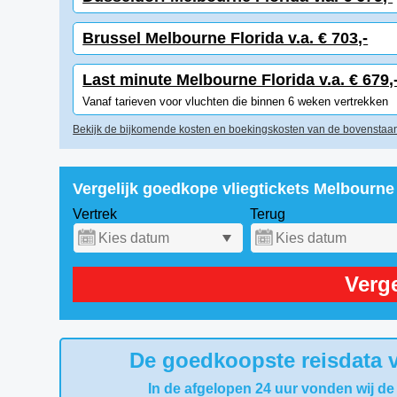
Brussel Melbourne Florida v.a. € 703,-
Last minute Melbourne Florida v.a. € 679,
Vanaf tarieven voor vluchten die binnen 6 weken vertrekken
Bekijk de bijkomende kosten en boekingskosten van de bovenstaan
Vergelijk goedkope vliegtickets Melbourne
Vertrek
Terug
Verge
De goedkoopste reisdata v
In de afgelopen 24 uur vonden wij de