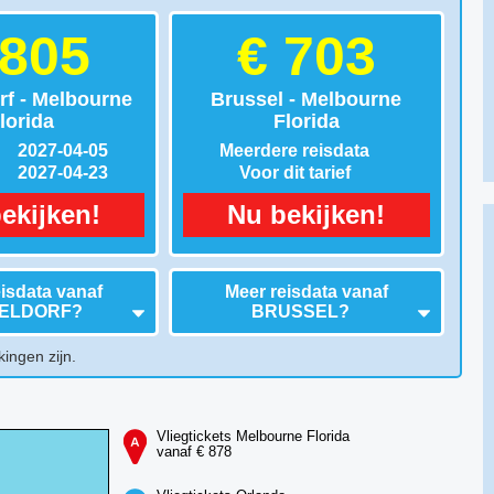
 805
€ 703
rf - Melbourne
Brussel - Melbourne
lorida
Florida
2027-04-05
Meerdere reisdata
2027-04-23
Voor dit tarief
ekijken!
Nu bekijken!
isdata vanaf
Meer reisdata vanaf
ELDORF
?
BRUSSEL
?
kingen zijn.
Vliegtickets Melbourne Florida
vanaf € 878