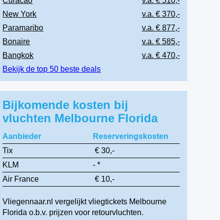
Curacao
v.a. € 510,-
New York
v.a. € 370,-
Paramaribo
v.a. € 877,-
Bonaire
v.a. € 585,-
Bangkok
v.a. € 470,-
Bekijk de top 50 beste deals
Bijkomende kosten bij
vluchten Melbourne Florida
Aanbieder
Reserveringskosten
Tix
€ 30,-
KLM
- *
Air France
€ 10,-
Vliegennaar.nl vergelijkt vliegtickets Melbourne
Florida o.b.v. prijzen voor retourvluchten.