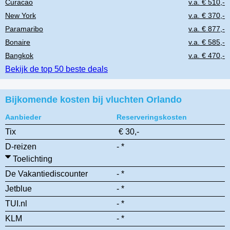
Curacao
v.a. € 510,-
New York
v.a. € 370,-
Paramaribo
v.a. € 877,-
Bonaire
v.a. € 585,-
Bangkok
v.a. € 470,-
Bekijk de top 50 beste deals
Bijkomende kosten bij vluchten Orlando
Aanbieder
Reserveringskosten
Tix
€ 30,-
D-reizen
- *
Toelichting
De Vakantiediscounter
- *
Jetblue
- *
TUI.nl
- *
KLM
- *