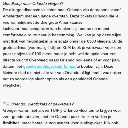
Goedkoop naar Orlando vliegen?
De allergoedkoopste vluchten naar Orlando zijn doorgaans vanaf
Amsterdam met een lange overstap. Deze tickets Orlando die je
voornamelijk met de drie grote Amerikaanse
luchtvaartmaatschappijen kan boeken zijn per se de meest
comfortabele route naar je bestemming. Wel kan je op deze wijze
met flink wat flexibiliteit in je reisdata onder de €300 vliegen. Bij de
grote airlines (voormalig TUI) en KLM boek je weliswaar voor een
paar tientjes tot €100 meer, maar je hebt wel de optie voor een
directe vlucht! Overweeg naast Orlando ook eens of er voor jouw
datum niet
goedkope vliegtickets Tampa
te boeken zijn. Deze
kleinere stad die niet al te ver van Orlando af ligt heeftt vaak bijna
net zo voordelige vlucht opties als een gemiddeld Orlando
vliegticket.
TUI Orlando: vliegtickets of pakketreis?
Vroeger waren niet alleen TUIFly Orlando vluchten te krijgen voor
zeer goede tarieven, met de Orlando pakketreizen verlies je
flexibilteit, maar betaal je nog minder voor je vliegticket. Kijk ook