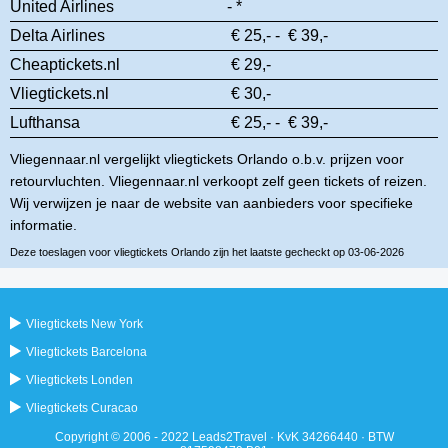
United Airlines
- *
Delta Airlines
€ 25,- - € 39,-
Cheaptickets.nl
€ 29,-
Vliegtickets.nl
€ 30,-
Lufthansa
€ 25,- - € 39,-
Vliegennaar.nl vergelijkt vliegtickets Orlando o.b.v. prijzen voor
retourvluchten. Vliegennaar.nl verkoopt zelf geen tickets of reizen.
Wij verwijzen je naar de website van aanbieders voor specifieke
informatie.
Deze toeslagen voor vliegtickets Orlando zijn het laatste gecheckt op 03-06-2026
Vliegtickets New York
Vliegtickets Barcelona
Vliegtickets Londen
Vliegtickets Curacao
Copyright © 2006 - 2022 Leads2Travel · KvK 34266440 · BTW