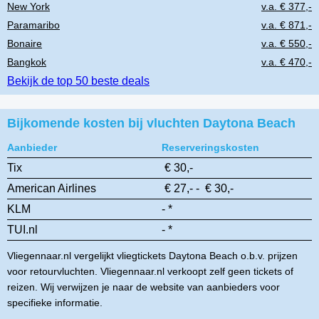
New York
v.a. € 377,-
Paramaribo
v.a. € 871,-
Bonaire
v.a. € 550,-
Bangkok
v.a. € 470,-
Bekijk de top 50 beste deals
Bijkomende kosten bij vluchten Daytona Beach
Aanbieder
Reserveringskosten
Tix
€ 30,-
American Airlines
€ 27,- - € 30,-
KLM
- *
TUI.nl
- *
Vliegennaar.nl vergelijkt vliegtickets Daytona Beach o.b.v. prijzen
voor retourvluchten. Vliegennaar.nl verkoopt zelf geen tickets of
reizen. Wij verwijzen je naar de website van aanbieders voor
specifieke informatie.