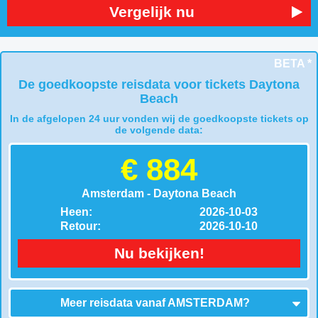
Vergelijk nu
BETA *
De goedkoopste reisdata voor tickets Daytona
Beach
In de afgelopen 24 uur vonden wij de goedkoopste tickets op
de volgende data:
€ 884
Amsterdam - Daytona Beach
Heen:
2026-10-03
Retour:
2026-10-10
Nu bekijken!
Meer reisdata vanaf
AMSTERDAM
?