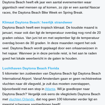
Daytona Beach heeft elk jaar een aantal evenementen waar
gigantisch veel mensen op af komen, zo zijn er een aantal Nascar
races, the Daytona Beach Bike Week en Spring Break.
Klimaat Daytona Beach: heerlijk strandweer
Daytona Beach heeft een tropisch klimaat. De koudste maand is
januari, maar ook dan ligt de temperatuur overdag nog rond de 20
graden celsius. Van juni tot en met september ligt de temperatuur
overdag boven de 30 graden. In deze maanden regent het ook
veel. Daytona Beach wordt geplaagd door een orkaanseizoen in
het najaar. Wanneer je in deze periode reist, is het aan te raden
goed het lokale weerbericht in de gaten te houden.
Luchthaven Daytona Beach Florida
5 kilometer ten zuidwesten van Daytona Beach ligt Daytona Beach
International Airport. Vanaf Amsterdam gaan er geen rechtstreekse
vluchten naar dit vliegveld, je zult dus moeten overstappen,
bijvoorbeeld met een stop in
Atlanta
. Wil je goedkoper naar
Daytona Beach? Vergelijk ook eens de vliegtickets Daytona Beach
met
vluchten Orlando
, dat nog geen 100 kilometer verder ligt en
meestal scherpere aanbiedingen heeft!