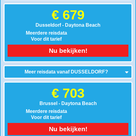
€ 679
Dusseldorf - Daytona Beach
Meerdere reisdata
Voor dit tarief
Nu bekijken!
Meer reisdata vanaf
DUSSELDORF
?
€ 703
Brussel - Daytona Beach
Meerdere reisdata
Voor dit tarief
Nu bekijken!