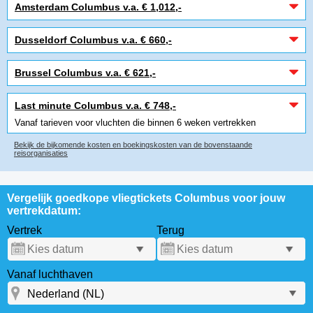
Amsterdam Columbus v.a. € 1,012,-
Dusseldorf Columbus v.a. € 660,-
Brussel Columbus v.a. € 621,-
Last minute Columbus v.a. € 748,-
Vanaf tarieven voor vluchten die binnen 6 weken vertrekken
Bekijk de bijkomende kosten en boekingskosten van de bovenstaande
reisorganisaties
Vergelijk goedkope vliegtickets Columbus voor jouw
vertrekdatum:
Vertrek
Terug
Vanaf luchthaven