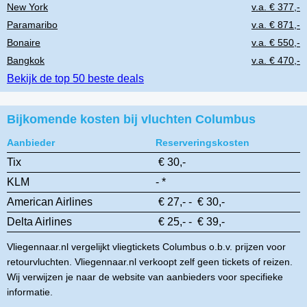
New York
v.a. € 377,-
Paramaribo
v.a. € 871,-
Bonaire
v.a. € 550,-
Bangkok
v.a. € 470,-
Bekijk de top 50 beste deals
Bijkomende kosten bij vluchten Columbus
Aanbieder
Reserveringskosten
Tix
€ 30,-
KLM
- *
American Airlines
€ 27,- - € 30,-
Delta Airlines
€ 25,- - € 39,-
Vliegennaar.nl vergelijkt vliegtickets Columbus o.b.v. prijzen voor
retourvluchten. Vliegennaar.nl verkoopt zelf geen tickets of reizen.
Wij verwijzen je naar de website van aanbieders voor specifieke
informatie.