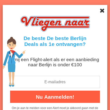
Menu
Onthult de beste deals van airlines en reisbureaus!
Terug naar nieuwsoverzicht
De beste De beste Berlijn
Deals als 1e ontvangen?
r mij een Flight-alert als er een aanbieding
naar Berlijn is onder €100
Vliegvelden Berlijn: 2 luchthavens
Nu Aanmelden!
vlakbij centrum
Luchthavens Berlijn op kaart: Brandenburg vs
Om je aan te melden voor een Alert moet je akkoord gaan met de