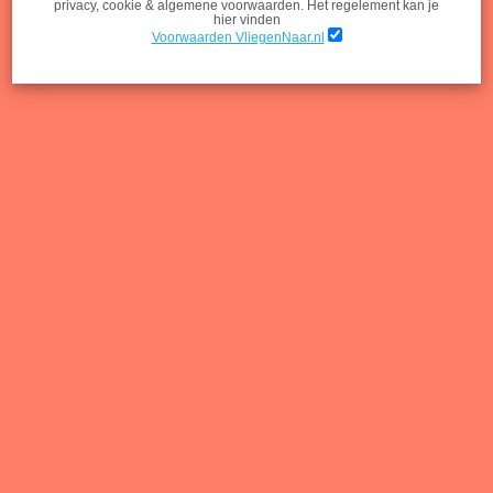
Schönefeld
privacy, cookie & algemene voorwaarden. Het regelement kan je
hier vinden
Voorwaarden VliegenNaar.nl
Gepubliceerd op 31 augustus 2022
Luchthavens in Berlijn, welke keuzes heb je? Het wordt door de
jaren heen steeds makkelijker om een vliegveld bij Berlijn te kiezen.
Waren er tien jaar terug nog drie, zijn er nu nog twee. In dit artikel
vertellen we over de oude en nieuwe luchthavens Berlijn
Brandenburg, Tegel, Schonefeld en Tempelhof.
Tip:
Comfortabel en goedkoop naar Berlijn? Als je de totale reistijd,
inclusief incheck en reis naar de luchthaven meeneemt, reis je vaak
sneller naar hartje Berlijn met de trein! NS International heeft nu,
zelfs tijdens de schoolvakantie tickets Berlijn v.a. 38,- in de
aanbieding.
Luchthavens Berlijn kaart