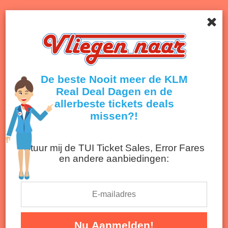
Menu
Onthult de beste deals van airlines en reisbureaus!
Terug naar nieuwsoverzicht
De beste Nooit meer de KLM
Real Deal Dagen en de
allerbeste tickets deals
missen?!
Stuur mij de TUI Ticket Sales, Error Fares
en andere aanbiedingen:
KLM Real Deal Dagen 2026: 70+ KLM
Real Deals v.a. €145,-
Voordelige en duurzame KLM Deals tijdens
Nu Aanmelden!