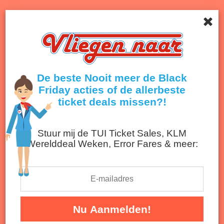
Menu
Onthult de beste deals van airlines en reisbureaus!
Terug naar nieuwsoverzicht
De beste Nooit meer de Black
Friday acties of de allerbeste
ticket deals missen?!
Stuur mij de TUI Ticket Sales, KLM
Werelddeal Weken, Error Fares & meer:
De beste Black Friday vliegticket deals
2025
Nu Aanmelden!
De allerbeste Black Friday ticket deals op een rij: