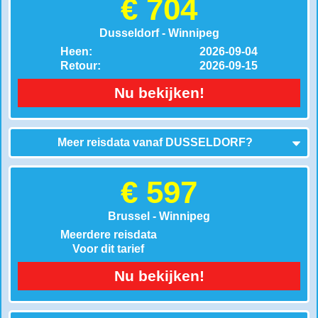
€ 704
Dusseldorf - Winnipeg
Heen:
2026-09-04
Retour:
2026-09-15
Nu bekijken!
Meer reisdata vanaf
DUSSELDORF
?
€ 597
Brussel - Winnipeg
Meerdere reisdata
Voor dit tarief
Nu bekijken!