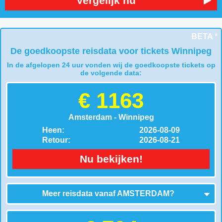
Vergelijk nu
BETA *
De goedkoopste reisdata voor tickets Winnipeg
In de afgelopen 24 uur vonden wij de goedkoopste tickets op
de volgende data:
€ 1163
Amsterdam - Winnipeg
Heen:
2026-08-09
Retour:
2026-08-21
Nu bekijken!
Meer reisdata vanaf
AMSTERDAM
?