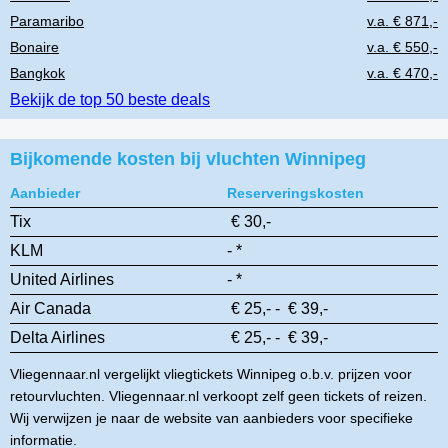
Paramaribo
v.a. € 871,-
Bonaire
v.a. € 550,-
Bangkok
v.a. € 470,-
Bekijk de top 50 beste deals
Bijkomende kosten bij vluchten Winnipeg
Aanbieder
Reserveringskosten
Tix
€ 30,-
KLM
- *
United Airlines
- *
Air Canada
€ 25,- - € 39,-
Delta Airlines
€ 25,- - € 39,-
Vliegennaar.nl vergelijkt vliegtickets Winnipeg o.b.v. prijzen voor
retourvluchten. Vliegennaar.nl verkoopt zelf geen tickets of reizen.
Wij verwijzen je naar de website van aanbieders voor specifieke
informatie.