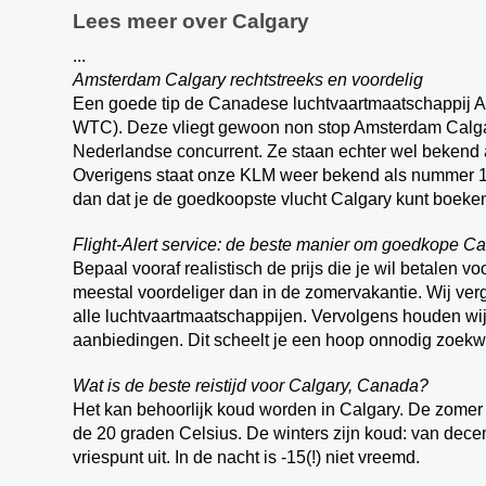
Lees meer over Calgary
...
Amsterdam Calgary rechtstreeks en voordelig
Een goede tip de Canadese luchtvaartmaatschappij Ai
WTC). Deze vliegt gewoon non stop Amsterdam Calgary
Nederlandse concurrent. Ze staan echter wel bekend a
Overigens staat onze KLM weer bekend als nummer 1 i
dan dat je de goedkoopste vlucht Calgary kunt boeke
Flight-Alert service: de beste manier om goedkope C
Bepaal vooraf realistisch de prijs die je wil betalen vo
meestal voordeliger dan in de zomervakantie. Wij verg
alle luchtvaartmaatschappijen. Vervolgens houden wij 
aanbiedingen. Dit scheelt je een hoop onnodig zoekw
Wat is de beste reistijd voor Calgary, Canada?
Het kan behoorlijk koud worden in Calgary. De zomer
de 20 graden Celsius. De winters zijn koud: van dece
vriespunt uit. In de nacht is -15(!) niet vreemd.