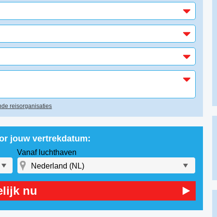
de reisorganisaties
oor jouw vertrekdatum:
Vanaf luchthaven
lijk nu