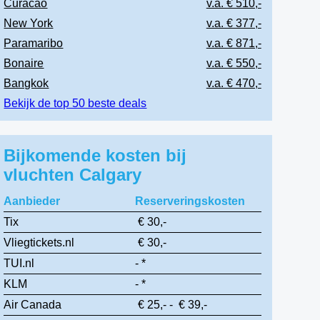
Curacao
v.a. € 510,-
New York
v.a. € 377,-
Paramaribo
v.a. € 871,-
Bonaire
v.a. € 550,-
Bangkok
v.a. € 470,-
Bekijk de top 50 beste deals
Bijkomende kosten bij
vluchten Calgary
Aanbieder
Reserveringskosten
Tix
€ 30,-
Vliegtickets.nl
€ 30,-
TUI.nl
- *
KLM
- *
Air Canada
€ 25,- - € 39,-