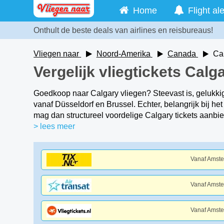
Home
Flight ale
Onthult de beste deals van airlines en reisbureaus!
Vliegen naar
Noord-Amerika
Canada
Ca
Vergelijk vliegtickets Calg
Goedkoop naar Calgary vliegen? Steevast is, gelukki
vanaf Düsseldorf en Brussel. Echter, belangrijk bij h
mag dan structureel voordelige Calgary tickets aanbie
> lees meer
Vanaf Amst
Vanaf Amst
Vanaf Amst