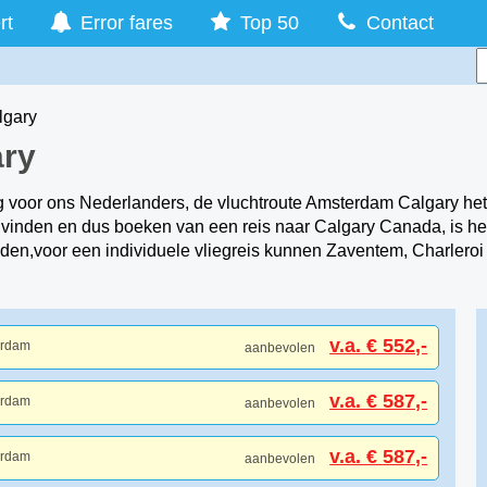
rt
Error fares
Top 50
Contact
lgary
ary
g voor ons Nederlanders, de vluchtroute Amsterdam Calgary het
et vinden en dus boeken van een reis naar Calgary Canada, is h
den,voor een individuele vliegreis kunnen Zaventem, Charleroi o
v.a. € 552,-
erdam
aanbevolen
v.a. € 587,-
erdam
aanbevolen
v.a. € 587,-
erdam
aanbevolen