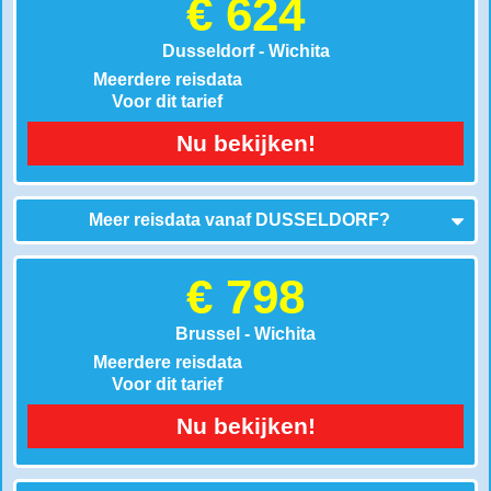
€ 624
Dusseldorf - Wichita
Meerdere reisdata
Voor dit tarief
Nu bekijken!
Meer reisdata vanaf
DUSSELDORF
?
€ 798
Brussel - Wichita
Meerdere reisdata
Voor dit tarief
Nu bekijken!