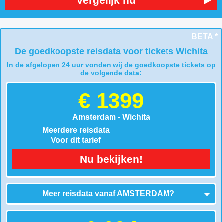
Vergelijk nu
BETA *
De goedkoopste reisdata voor tickets Wichita
In de afgelopen 24 uur vonden wij de goedkoopste tickets op
de volgende data:
€ 1399
Amsterdam - Wichita
Meerdere reisdata
Voor dit tarief
Nu bekijken!
Meer reisdata vanaf
AMSTERDAM
?