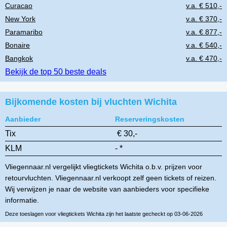
Curacao
v.a. € 510,-
New York
v.a. € 370,-
Paramaribo
v.a. € 877,-
Bonaire
v.a. € 540,-
Bangkok
v.a. € 470,-
Bekijk de top 50 beste deals
Bijkomende kosten bij vluchten Wichita
Aanbieder
Reserveringskosten
Tix
€ 30,-
KLM
- *
Vliegennaar.nl vergelijkt vliegtickets Wichita o.b.v. prijzen voor
retourvluchten. Vliegennaar.nl verkoopt zelf geen tickets of reizen.
Wij verwijzen je naar de website van aanbieders voor specifieke
informatie.
Deze toeslagen voor vliegtickets Wichita zijn het laatste gecheckt op 03-06-2026