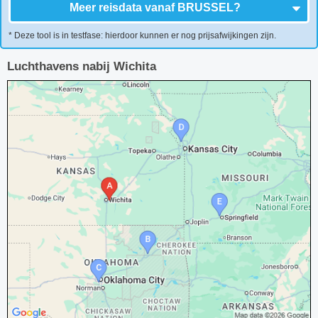
Meer reisdata vanaf
BRUSSEL
?
* Deze tool is in testfase: hierdoor kunnen er nog prijsafwijkingen zijn.
Luchthavens nabij Wichita