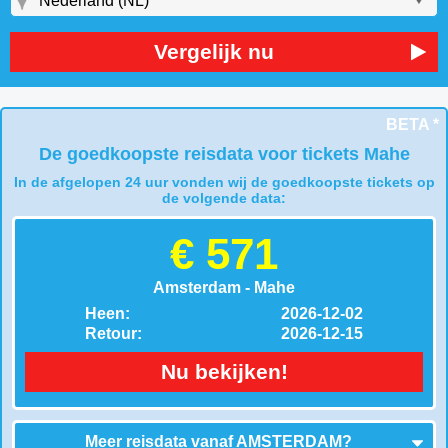
Vergelijk nu
BETA *
De goedkoopste reisdata voor tickets Mahe
In de afgelopen 24 uur vonden wij de goedkoopste tickets op
de volgende data:
€ 571
Amsterdam - Mahe
Heen:
2026-12-02
Retour:
2026-12-15
Nu bekijken!
Meer reisdata vanaf
AMSTERDAM
?