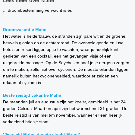
Lees meer over Mahe
... droombestemming verwacht is er.
Droomvakantie Mahe
Het water is helderblauw, de stranden zijn parelwit en de groene
heuvels glooien op de achtergrond. De overweldigende en luxe
hotels en resort liggen op je te wachten, waar je heerlijk kunt
genieten van een cocktail, een net gevangen visje of een
uitgebreide massage. Op de Seychellen hoef je je nergens zorgen
om te maken, zelfs niet over cyclonen. De meeste eilanden liggen
namelijk buiten het cyclonengebied, waardoor er zelden een
orkaan of cycloon is.
Beste reistijd vakantie Mahe
De maanden juli en augustus zijn het koelst, gemiddeld is het 24
graden Celsius. Maart en april zijn het warmst met 31 graden. De
beste reistijd is van mei t/m november, wanneer er een heerlijk
verkoelend briesje staat.
Vliegveld Mahe, directe vlucht Mahe?