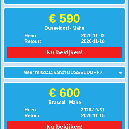
€ 590
Dusseldorf - Mahe
Heen:
2026-11-03
Retour:
2026-11-18
Nu bekijken!
Meer reisdata vanaf
DUSSELDORF
?
€ 600
Brussel - Mahe
Heen:
2026-10-31
Retour:
2026-11-15
Nu bekijken!