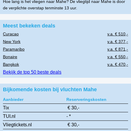
Hoe lang is het vliegen naar Mahe? De vliegtijd naar Mahe is door
de verplichte overstap tenminste 13 uur.
Meest bekeken deals
Curacao
v.a. € 510,-
New York
v.a. € 377,-
Paramaribo
v.a. € 871,-
Bonaire
v.a. € 550,-
Bangkok
v.a. € 470,-
Bekijk de top 50 beste deals
Bijkomende kosten bij vluchten Mahe
Aanbieder
Reserveringskosten
Tix
€ 30,-
TUI.nl
- *
Vliegtickets.nl
€ 30,-