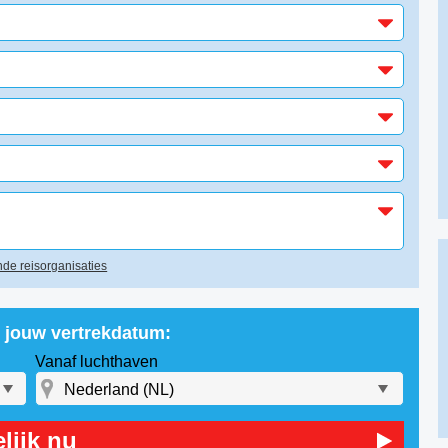
de reisorganisaties
r jouw vertrekdatum:
Vanaf luchthaven
lijk nu