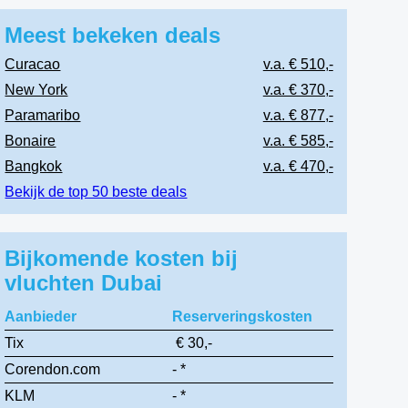
Meest bekeken deals
Curacao
v.a. € 510,-
New York
v.a. € 370,-
Paramaribo
v.a. € 877,-
Bonaire
v.a. € 585,-
Bangkok
v.a. € 470,-
Bekijk de top 50 beste deals
Bijkomende kosten bij
vluchten Dubai
Aanbieder
Reserveringskosten
Tix
€ 30,-
Corendon.com
- *
KLM
- *