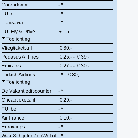
Corendon.nl
- *
TUI.nl
- *
Transavia
- *
TUI Fly & Drive
€ 15,-
Toelichting
Vliegtickets.nl
€ 30,-
Pegasus Airlines
€ 25,- - € 39,-
Emirates
€ 27,- - € 30,-
Turkish Airlines
- * - € 30,-
Toelichting
De Vakantiediscounter
- *
Cheaptickets.nl
€ 29,-
TUI.be
- *
Air France
€ 10,-
Eurowings
- *
WaarSchijntdeZonWel.nl
- *