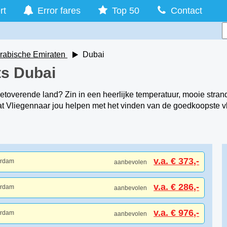
rt
Error fares
Top 50
Contact
rabische Emiraten
Dubai
ts Dubai
betoverende land? Zin in een heerlijke temperatuur, mooie str
aat Vliegennaar jou helpen met het vinden van de goedkoopste 
v.a. € 373,-
erdam
aanbevolen
v.a. € 286,-
erdam
aanbevolen
v.a. € 976,-
erdam
aanbevolen