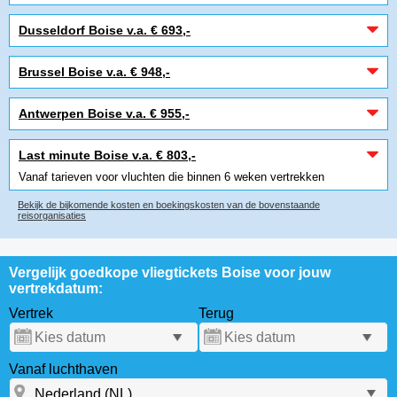
Dusseldorf Boise v.a. € 693,-
Brussel Boise v.a. € 948,-
Antwerpen Boise v.a. € 955,-
Last minute Boise v.a. € 803,-
Vanaf tarieven voor vluchten die binnen 6 weken vertrekken
Bekijk de bijkomende kosten en boekingskosten van de bovenstaande
reisorganisaties
Vergelijk goedkope vliegtickets Boise voor jouw
vertrekdatum:
Vertrek
Terug
Vanaf luchthaven