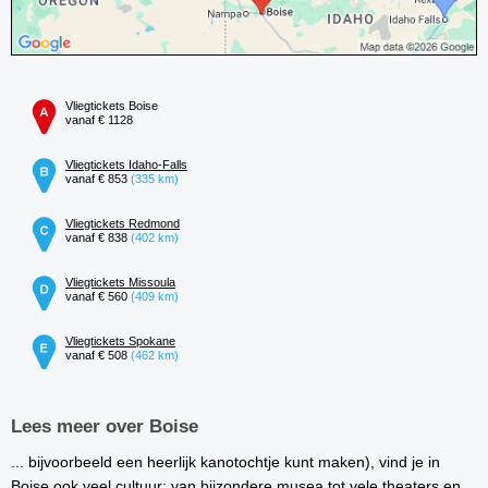
Vliegtickets Boise
vanaf € 1128
Vliegtickets Idaho-Falls
vanaf € 853
(335 km)
Vliegtickets Redmond
vanaf € 838
(402 km)
Vliegtickets Missoula
vanaf € 560
(409 km)
Vliegtickets Spokane
vanaf € 508
(462 km)
Lees meer over Boise
... bijvoorbeeld een heerlijk kanotochtje kunt maken), vind je in
Boise ook veel cultuur: van bijzondere musea tot vele theaters en