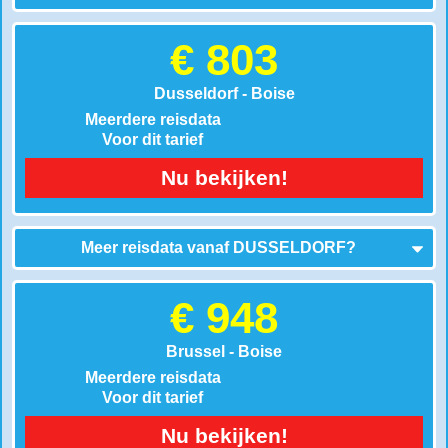
€ 803
Dusseldorf - Boise
Meerdere reisdata
Voor dit tarief
Nu bekijken!
Meer reisdata vanaf
DUSSELDORF
?
€ 948
Brussel - Boise
Meerdere reisdata
Voor dit tarief
Nu bekijken!