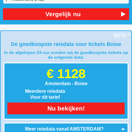
Vergelijk nu
BETA *
De goedkoopste reisdata voor tickets Boise
In de afgelopen 24 uur vonden wij de goedkoopste tickets op
de volgende data:
€ 1128
Amsterdam - Boise
Meerdere reisdata
Voor dit tarief
Nu bekijken!
Meer reisdata vanaf
AMSTERDAM
?