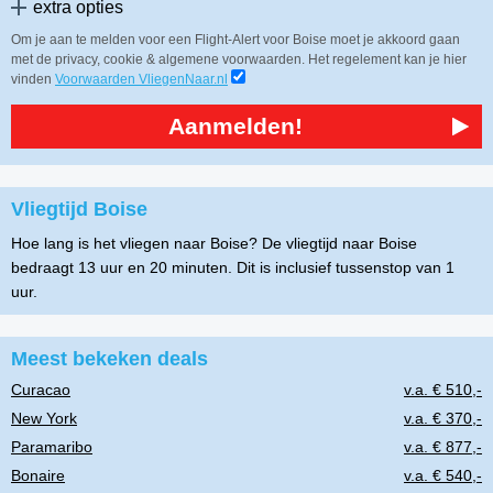
extra opties
Om je aan te melden voor een Flight-Alert voor Boise moet je akkoord gaan
met de privacy, cookie & algemene voorwaarden. Het regelement kan je hier
vinden
Voorwaarden VliegenNaar.nl
Aanmelden!
Vliegtijd Boise
Hoe lang is het vliegen naar Boise? De vliegtijd naar Boise
bedraagt 13 uur en 20 minuten. Dit is inclusief tussenstop van 1
uur.
Meest bekeken deals
Curacao
v.a. € 510,-
New York
v.a. € 370,-
Paramaribo
v.a. € 877,-
Bonaire
v.a. € 540,-