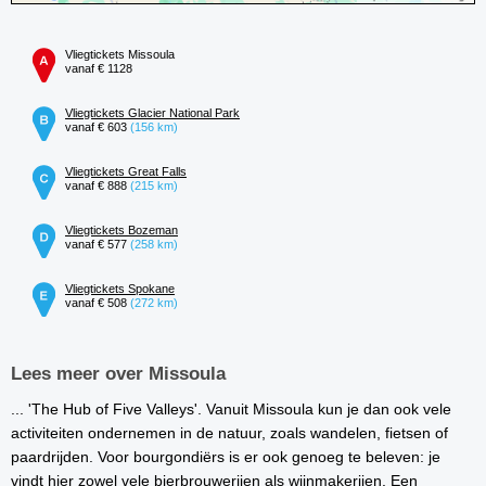
Vliegtickets Missoula
vanaf € 1128
Vliegtickets Glacier National Park
vanaf € 603
(156 km)
Vliegtickets Great Falls
vanaf € 888
(215 km)
Vliegtickets Bozeman
vanaf € 577
(258 km)
Vliegtickets Spokane
vanaf € 508
(272 km)
Lees meer over Missoula
... 'The Hub of Five Valleys'. Vanuit Missoula kun je dan ook vele
activiteiten ondernemen in de natuur, zoals wandelen, fietsen of
paardrijden. Voor bourgondiërs is er ook genoeg te beleven: je
vindt hier zowel vele bierbrouwerijen als wijnmakerijen. Een