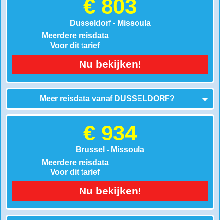
€ 803
Dusseldorf - Missoula
Meerdere reisdata
Voor dit tarief
Nu bekijken!
Meer reisdata vanaf
DUSSELDORF
?
€ 934
Brussel - Missoula
Meerdere reisdata
Voor dit tarief
Nu bekijken!