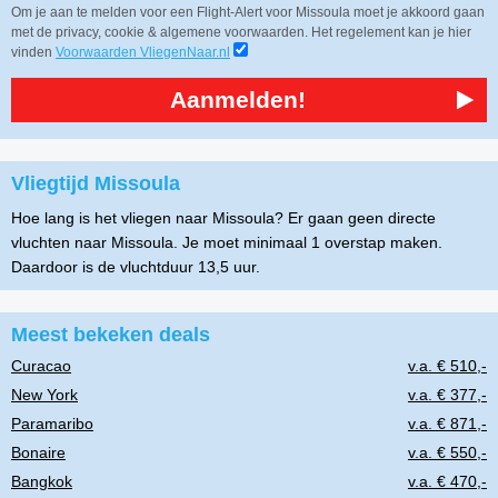
Om je aan te melden voor een Flight-Alert voor Missoula moet je akkoord gaan
met de privacy, cookie & algemene voorwaarden. Het regelement kan je hier
vinden
Voorwaarden VliegenNaar.nl
Aanmelden!
Vliegtijd Missoula
Hoe lang is het vliegen naar Missoula? Er gaan geen directe
vluchten naar Missoula. Je moet minimaal 1 overstap maken.
Daardoor is de vluchtduur 13,5 uur.
Meest bekeken deals
Curacao
v.a. € 510,-
New York
v.a. € 377,-
Paramaribo
v.a. € 871,-
Bonaire
v.a. € 550,-
Bangkok
v.a. € 470,-