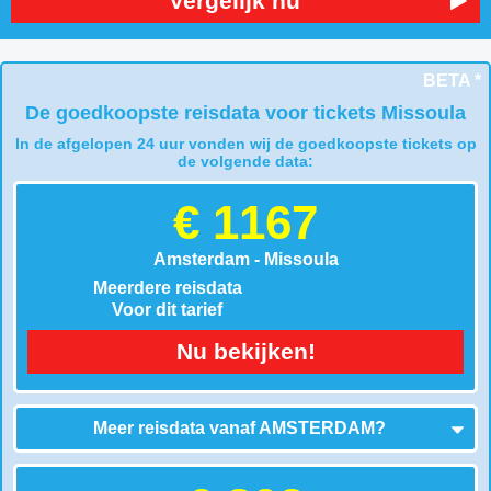
Vergelijk nu
BETA *
De goedkoopste reisdata voor tickets Missoula
In de afgelopen 24 uur vonden wij de goedkoopste tickets op
de volgende data:
€ 1167
Amsterdam - Missoula
Meerdere reisdata
Voor dit tarief
Nu bekijken!
Meer reisdata vanaf
AMSTERDAM
?