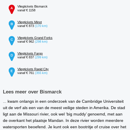
Vliegtickets Bismarck
vanaf € 1158
Vliegtickets Minot
vanaf € 873
(170 km)
Vliegtickets Grand Forks
vanaf € 962
(298 km)
Vliegtickets Fargo
vanaf € 837
(299 km)
Vliegtickets Rapid City
vanaf € 761
(355 km)
Lees meer over Bismarck
... kwam onlangs in een onderzoek van de Cambridge Universiteit
uit de verf als een van de meest veilige steden in Amerika. De stad
ligt aan de Missouri rivier, ook wel ‘big muddy’ genoemd, met aan
de overkant het plaatsje Mandan. In deze rivier worden meerdere
watersporten beoefend. Je kunt ook een bootritje of cruise over het