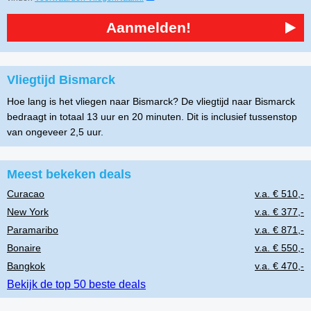
Aanmelden!
Vliegtijd Bismarck
Hoe lang is het vliegen naar Bismarck? De vliegtijd naar Bismarck
bedraagt in totaal 13 uur en 20 minuten. Dit is inclusief tussenstop
van ongeveer 2,5 uur.
Meest bekeken deals
Curacao
v.a. € 510,-
New York
v.a. € 377,-
Paramaribo
v.a. € 871,-
Bonaire
v.a. € 550,-
Bangkok
v.a. € 470,-
Bekijk de top 50 beste deals