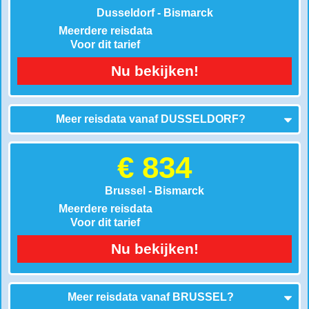
Dusseldorf - Bismarck
Meerdere reisdata
Voor dit tarief
Nu bekijken!
Meer reisdata vanaf
DUSSELDORF
?
€ 834
Brussel - Bismarck
Meerdere reisdata
Voor dit tarief
Nu bekijken!
Meer reisdata vanaf
BRUSSEL
?