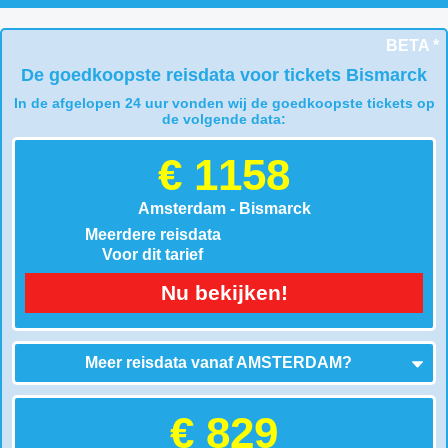
BETA *
De goedkoopste reisdata voor tickets Bismarck
In de afgelopen 24 uur vonden wij de goedkoopste tickets op
de volgende data:
€ 1158
Amsterdam - Bismarck
Meerdere reisdata
Voor dit tarief
Nu bekijken!
Meer reisdata vanaf
AMSTERDAM
?
€ 829