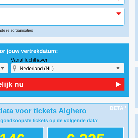
de reisorganisaties
oor jouw vertrekdatum:
Vanaf luchthaven
lijk nu
BETA *
ata voor tickets Alghero
 goedkoopste tickets op de volgende data: