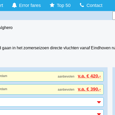
rt
Error fares
Top 50
Contact
Alghero
gaan in het zomerseizoen directe vluchten vanaf Eindhoven naar 
v.a. € 420,-
erdam
aanbevolen
v.a. € 390,-
erdam
aanbevolen