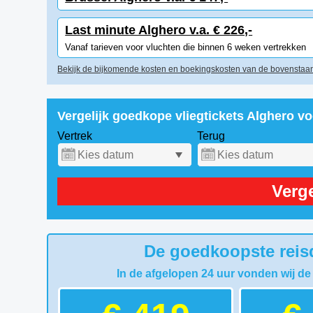
Last minute Alghero v.a. € 226,-
Vanaf tarieven voor vluchten die binnen 6 weken vertrekken
Bekijk de bijkomende kosten en boekingskosten van de bovenstaan
Vergelijk goedkope vliegtickets Alghero v
Vertrek
Terug
Verge
De goedkoopste reisd
In de afgelopen 24 uur vonden wij de