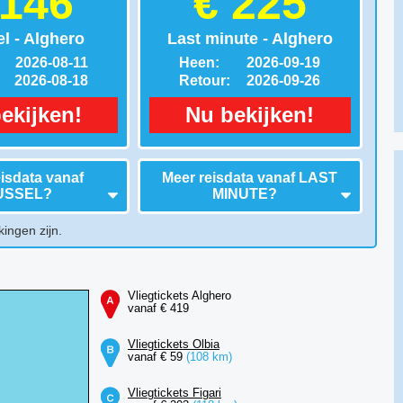
 146
€ 225
l - Alghero
Last minute - Alghero
2026-08-11
Heen:
2026-09-19
2026-08-18
Retour:
2026-09-26
ekijken!
Nu bekijken!
isdata vanaf
Meer reisdata vanaf
LAST
USSEL
?
MINUTE
?
kingen zijn.
Vliegtickets Alghero
vanaf € 419
Vliegtickets Olbia
vanaf € 59
(108 km)
Vliegtickets Figari