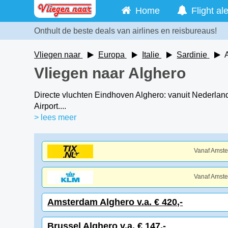
Home
Flight ale
Onthult de beste deals van airlines en reisbureaus!
Vliegen naar
Europa
Italie
Sardinie
Vliegen naar Alghero
Directe vluchten Eindhoven Alghero: vanuit Nederland 
Airport....
> lees meer
Vanaf Amst
Vanaf Amst
Amsterdam Alghero v.a. € 420,-
Brussel Alghero v.a. € 147,-