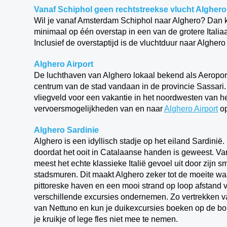
Vanaf Schiphol geen rechtstreekse vlucht Alghero
Wil je vanaf Amsterdam Schiphol naar Alghero? Dan ka
minimaal op één overstap in een van de grotere Itali
Inclusief de overstaptijd is de vluchtduur naar Algher
Alghero Airport
De luchthaven van Alghero lokaal bekend als Aeroporto 
centrum van de stad vandaan in de provincie Sassari.
vliegveld voor een vakantie in het noordwesten van he
vervoersmogelijkheden van en naar
Alghero Airport
op
Alghero Sardinie
Alghero is een idyllisch stadje op het eiland Sardini
doordat het ooit in Catalaanse handen is geweest. Van 
meest het echte klassieke Italië gevoel uit door zijn s
stadsmuren. Dit maakt Alghero zeker tot de moeite w
pittoreske haven en een mooi strand op loop afstand v
verschillende excursies ondernemen. Zo vertrekken v
van Nettuno en kun je duikexcursies boeken op de boul
je kruikje of lege fles niet mee te nemen.