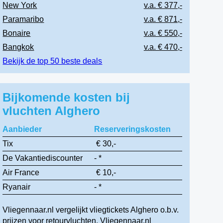
New York
v.a. € 377,-
Paramaribo
v.a. € 871,-
Bonaire
v.a. € 550,-
Bangkok
v.a. € 470,-
Bekijk de top 50 beste deals
Bijkomende kosten bij
vluchten Alghero
Aanbieder
Reserveringskosten
Tix
€ 30,-
De Vakantiediscounter
- *
Air France
€ 10,-
Ryanair
- *
Vliegennaar.nl vergelijkt vliegtickets Alghero o.b.v.
prijzen voor retourvluchten. Vliegennaar.nl