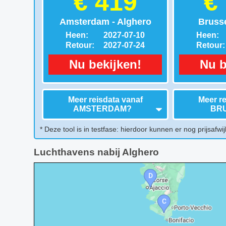
€ 419
€
Amsterdam - Alghero
Brusse
Heen:
2027-07-10
Heen:
Retour:
2027-07-24
Retour:
Nu bekijken!
Nu b
Meer reisdata vanaf
Meer re
AMSTERDAM
?
BR
* Deze tool is in testfase: hierdoor kunnen er nog prijsafwij
Luchthavens nabij Alghero