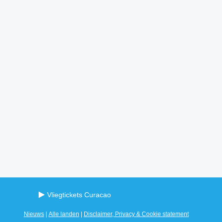
Vliegtickets Curacao
Nieuws
|
Alle landen
|
Disclaimer, Privacy & Cookie statement