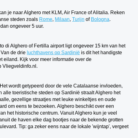
n je naar Alghero met KLM, Air France of Alitalia. Reken
aanse steden zoals
Rome
,
Milaan
,
Turijn
of
Bologna
.
o dan ongeveer 5 uur.
di Alghero of Fertilla airport ligt ongeveer 15 km van het
 Van de drie
luchthavens op Sardinië
is dit het handigste
t eiland. Kijk voor meer informatie over de
 Vliegveldinfo.nl.
ë. Het wordt getypeerd door de vele Catalaanse invloeden,
alle toeristische steden op Sardinië straalt Alghero het
malle, gezellige straatjes met leuke winkeltjes en oude
aard om eens te bezoeken. Alghero beschikt over een
an het historische centrum. Vanuit Alghero kun je veel
anuit de haven elke dag bootjes naar de bekende grotten
evard. Tip: ga zeker eens naar de lokale 'wijntap', vergeet