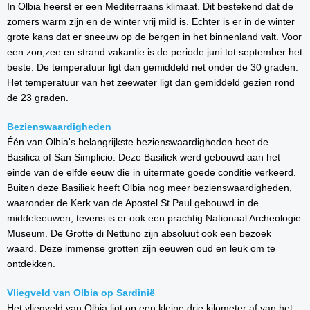
In Olbia heerst er een Mediterraans klimaat. Dit bestekend dat de
zomers warm zijn en de winter vrij mild is. Echter is er in de winter
grote kans dat er sneeuw op de bergen in het binnenland valt. Voor
een zon,zee en strand vakantie is de periode juni tot september het
beste. De temperatuur ligt dan gemiddeld net onder de 30 graden.
Het temperatuur van het zeewater ligt dan gemiddeld gezien rond
de 23 graden.
Bezienswaardigheden
Één van Olbia's belangrijkste bezienswaardigheden heet de
Basilica of San Simplicio. Deze Basiliek werd gebouwd aan het
einde van de elfde eeuw die in uitermate goede conditie verkeerd.
Buiten deze Basiliek heeft Olbia nog meer bezienswaardigheden,
waaronder de Kerk van de Apostel St.Paul gebouwd in de
middeleeuwen, tevens is er ook een prachtig Nationaal Archeologie
Museum. De Grotte di Nettuno zijn absoluut ook een bezoek
waard. Deze immense grotten zijn eeuwen oud en leuk om te
ontdekken.
Vliegveld van Olbia op Sardinië
Het vliegveld van Olbia ligt op een kleine drie kilometer af van het