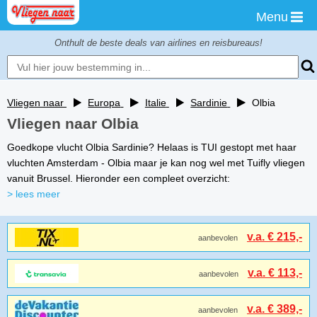
Menu
Onthult de beste deals van airlines en reisbureaus!
Vliegen naar
Europa
Italie
Sardinie
Olbia
Vliegen naar Olbia
Goedkope vlucht Olbia Sardinie? Helaas is TUI gestopt met haar
vluchten Amsterdam - Olbia maar je kan nog wel met Tuifly vliegen
vanuit Brussel. Hieronder een compleet overzicht:
> lees meer
v.a. € 215,-
aanbevolen
v.a. € 113,-
aanbevolen
v.a. € 389,-
aanbevolen