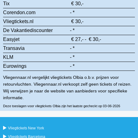
Tix
€ 30,-
Corendon.com
- *
Vliegtickets.nl
€ 30,-
De Vakantiediscounter
- *
Easyjet
€ 27,- - € 30,-
Transavia
- *
KLM
- *
Eurowings
- *
Vliegennaar.nl vergelijkt vliegtickets Olbia o.b.v. prijzen voor
retourvluchten. Vliegennaar.nl verkoopt zelf geen tickets of reizen.
Wij verwijzen je naar de website van aanbieders voor specifieke
informatie.
Deze toeslagen voor vliegtickets Olbia zijn het laatste gecheckt op 03-06-2026
Vliegtickets New York
Vliegtickets Barcelona