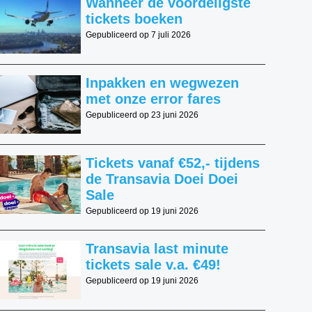
Wanneer de voordeligste
tickets boeken
Gepubliceerd op 7 juli 2026
Inpakken en wegwezen
met onze error fares
Gepubliceerd op 23 juni 2026
Tickets vanaf €52,- tijdens
de Transavia Doei Doei
Sale
Gepubliceerd op 19 juni 2026
Transavia last minute
tickets sale v.a. €49!
Gepubliceerd op 19 juni 2026