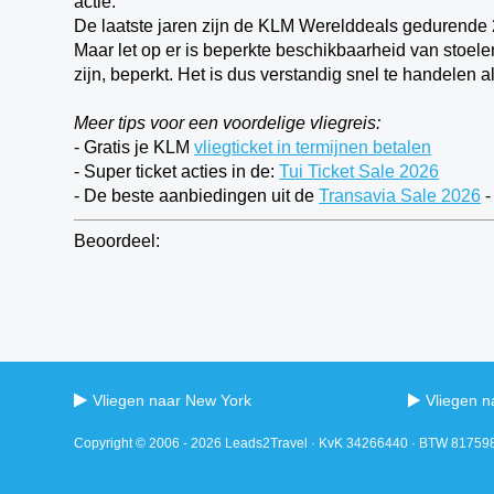
actie.
De laatste jaren zijn de KLM Werelddeals gedurende
Maar let op er is beperkte beschikbaarheid van stoel
zijn, beperkt. Het is dus verstandig snel te handelen al
Meer tips voor een voordelige vliegreis:
- Gratis je KLM
vliegticket in termijnen betalen
- Super ticket acties in de:
Tui Ticket Sale 2026
- De beste aanbiedingen uit de
Transavia Sale 2026
-
Beoordeel:
Vliegen naar New York
Vliegen n
Copyright © 2006 - 2026 Leads2Travel · KvK 34266440 · BTW 8175