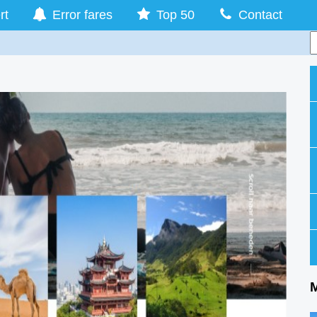
rt
Error fares
Top 50
Contact