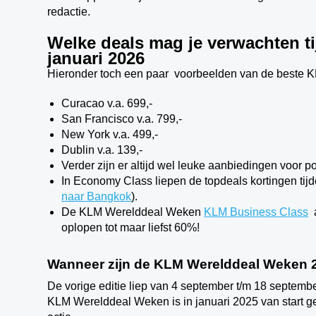
redactie.
Welke deals mag je verwachten 
januari 2026
Hieronder toch een paar voorbeelden van de beste KL
Curacao v.a. 699,-
San Francisco v.a. 799,-
New York v.a. 499,-
Dublin v.a. 139,-
Verder zijn er altijd wel leuke aanbiedingen voor
In Economy Class liepen de topdeals kortingen tijd
naar Bangkok
).
De KLM Werelddeal Weken
KLM Business Class
a
oplopen tot maar liefst 60%!
Wanneer zijn de KLM Werelddeal Weken 
De vorige editie liep van 4 september t/m 18 septembe
KLM Werelddeal Weken is in januari 2025 van start