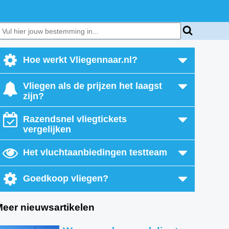
Hoe werkt Vliegennaar.nl?
Vliegen als de prijzen het laagst
zijn?
Razendsnel vliegtickets
vergelijken
Het vluchtaanbiedingen testteam
Goedkoop vliegen?
Meer nieuwsartikelen