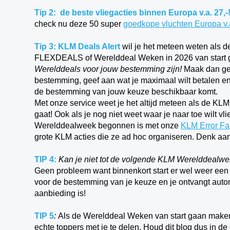
Tip 2: de beste vliegacties binnen Europa v.a. 27,-
check nu deze 50 super
goedkope vluchten Europa v.a
Tip 3: KLM Deals Alert
wil je het meteen weten als
FLEXDEALS of Werelddeal Weken in 2026 van start
Werelddeals voor jouw bestemming zijn!
Maak dan ge
bestemming, geef aan wat je maximaal wilt betalen en 
de bestemming van jouw keuze beschikbaar komt.
Met onze service weet je het altijd meteen als de KL
gaat! Ook als je nog niet weet waar je naar toe wilt 
Werelddealweek begonnen is met onze
KLM Error Far
grote KLM acties die ze ad hoc organiseren. Denk aan
TIP 4:
Kan je niet tot de volgende KLM Werelddealw
Geen probleem want binnenkort start er wel weer ee
voor de bestemming van je keuze en je ontvangt auto
aanbieding is!
TIP 5
:
Als de Werelddeal Weken van start gaan maken
echte toppers met je te delen. Houd dit blog dus in d