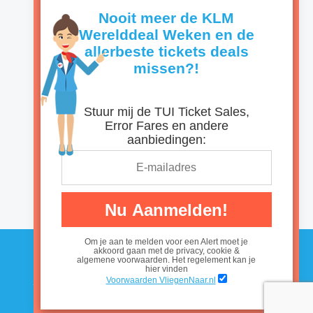
Nooit meer de KLM
Werelddeal Weken en de
allerbeste tickets deals
missen?!
Stuur mij de TUI Ticket Sales,
Error Fares en andere
aanbiedingen:
Nu Aanmelden!
Om je aan te melden voor een Alert moet je
akkoord gaan met de privacy, cookie &
Vliegen naar Bonaire
algemene voorwaarden. Het regelement kan je
hier vinden
Voorwaarden VliegenNaar.nl
Nieuws
|
Alle landen
|
Disclaimer, Privacy & Cookie statement