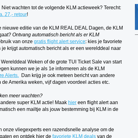
!
Niet wachten tot de volgende KLM actieweek? Terecht:
. 27,- retour
!
 de nieuwe editie van de KLM REAL DEAL Dagen, de KLM
 gaat?
Ontvang automatisch bericht als er KLM
bruik van onze
gratis flight alert service
: kies je favoriete
je krijgt automatisch bericht als er een werelddeal naar
M Werelddeal Weken of de grote TUI Ticket Sale van start
vliegen kunnen we je als 1e informeren als de KLM
e Alerts.
Dan krijg je ook meteen bericht van andere
 de Amerika weken, vijf dagen voordeel acties etc.
eken meer wachten?
n andere super KLM actie! Maak
hier
een flight alert aan
matisch een mailtje als jouw bestemming bij KLM in de
 onze vliegexperts een razendsnelle analyse om de
e gaten en ontdek hier de
favoriete KLM deals
van de