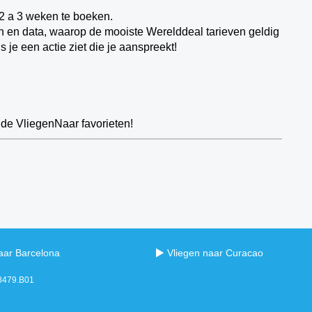
 2 a 3 weken te boeken.
en en data, waarop de mooiste Werelddeal tarieven geldig
s je een actie ziet die je aanspreekt!
 de VliegenNaar favorieten!
aar Barcelona
Vliegen naar Curacao
98479.B01