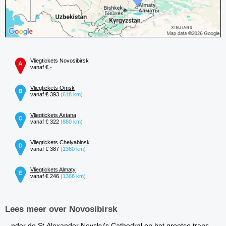
Vliegtickets Novosibirsk
vanaf € -
Vliegtickets Omsk
vanaf € 393
(618 km)
Vliegtickets Astana
vanaf € 322
(880 km)
Vliegtickets Chelyabinsk
vanaf € 387
(1360 km)
Vliegtickets Almaty
vanaf € 246
(1368 km)
Lees meer over Novosibirsk
...nder de St.Alexander Nevsky's Cathedral en het grootse trans-