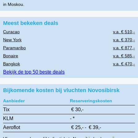
in Moskou.
Meest bekeken deals
Curacao
v.a. € 510,-
New York
v.a. € 370,-
Paramaribo
v.a. € 877,-
Bonaire
v.a. € 585,-
Bangkok
v.a. € 470,-
Bekijk de top 50 beste deals
Bijkomende kosten bij vluchten Novosibirsk
Aanbieder
Reserveringskosten
Tix
€ 30,-
KLM
- *
Aeroflot
€ 25,- - € 39,-