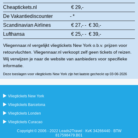
Cheaptickets.nl
€ 29,-
De Vakantiediscounter
- *
Scandinavian Airlines
€ 27,- - € 30,-
Lufthansa
€ 25,- - € 39,-
Vliegennaar.nl vergelijkt vliegtickets New York o.b.v. prijzen voor
retourvluchten. Vliegennaar.nl verkoopt zelf geen tickets of reizen.
Wij verwijzen je naar de website van aanbieders voor specifieke
informatie.
Deze toeslagen voor vliegtickets New York zijn het laatste gecheckt op 03-06-2026
Vliegtickets New York
Vliegtickets Barcelona
Vliegtickets Londen
Vliegtickets Curacao
Copyright © 2006 - 2022 Leads2Travel · KvK 34266440 · BTW
817598479.B01