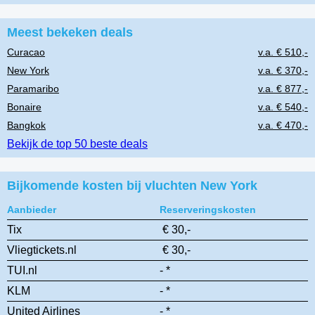
Meest bekeken deals
Curacao
v.a. € 510,-
New York
v.a. € 370,-
Paramaribo
v.a. € 877,-
Bonaire
v.a. € 540,-
Bangkok
v.a. € 470,-
Bekijk de top 50 beste deals
Bijkomende kosten bij vluchten New York
Aanbieder
Reserveringskosten
Tix
€ 30,-
Vliegtickets.nl
€ 30,-
TUI.nl
- *
KLM
- *
United Airlines
- *