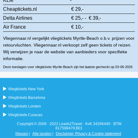
KLM
- *
Cheaptickets.nl
€ 29,-
Delta Airlines
€ 25,- - € 39,-
Air France
€ 10,-
Vliegennaar.nl vergelijkt vliegtickets Myrtle-Beach o.b.v. prijzen voor
retourvluchten. Vliegennaar.nl verkoopt zelf geen tickets of reizen.
Wij verwijzen je naar de website van aanbieders voor specifieke
informatie.
Deze toeslagen voor vliegtickets Myrtle-Beach zijn het laatste gecheckt op 03-06-2026
Vliegtickets New York
Vliegtickets Barcelona
Vliegtickets Londen
Vliegtickets Curacao
Copyright © 2006 - 2022 Leads2Travel · KvK 34266440 · BTW
817598479.B01
Nieuws
|
Alle landen
|
Disclaimer, Privacy & Cookie statement