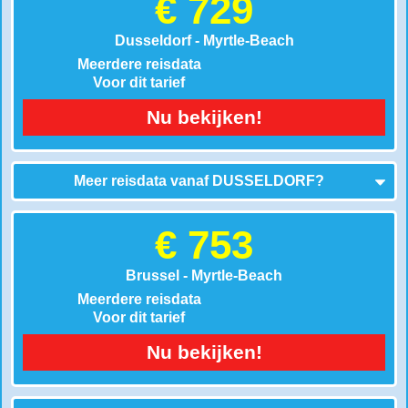
€ 729
Dusseldorf - Myrtle-Beach
Meerdere reisdata
Voor dit tarief
Nu bekijken!
Meer reisdata vanaf
DUSSELDORF
?
€ 753
Brussel - Myrtle-Beach
Meerdere reisdata
Voor dit tarief
Nu bekijken!