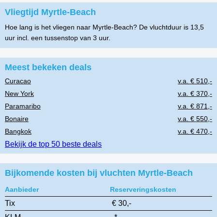
Vliegtijd Myrtle-Beach
Hoe lang is het vliegen naar Myrtle-Beach? De vluchtduur is 13,5
uur incl. een tussenstop van 3 uur.
Meest bekeken deals
Curacao
v.a. € 510,-
New York
v.a. € 370,-
Paramaribo
v.a. € 871,-
Bonaire
v.a. € 550,-
Bangkok
v.a. € 470,-
Bekijk de top 50 beste deals
Bijkomende kosten bij vluchten Myrtle-Beach
Aanbieder
Reserveringskosten
Tix
€ 30,-