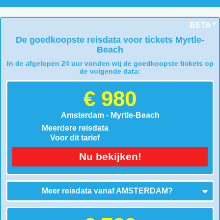
BETA *
De goedkoopste reisdata voor tickets Myrtle-
Beach
In de afgelopen 24 uur vonden wij de goedkoopste tickets op
de volgende data:
€ 980
Amsterdam - Myrtle-Beach
Meerdere reisdata
Voor dit tarief
Nu bekijken!
Meer reisdata vanaf
AMSTERDAM
?