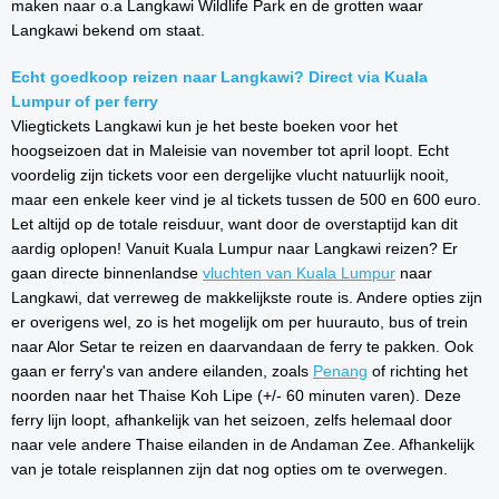
maken naar o.a Langkawi Wildlife Park en de grotten waar
Langkawi bekend om staat.
Echt goedkoop reizen naar Langkawi? Direct via Kuala
Lumpur of per ferry
Vliegtickets Langkawi kun je het beste boeken voor het
hoogseizoen dat in Maleisie van november tot april loopt. Echt
voordelig zijn tickets voor een dergelijke vlucht natuurlijk nooit,
maar een enkele keer vind je al tickets tussen de 500 en 600 euro.
Let altijd op de totale reisduur, want door de overstaptijd kan dit
aardig oplopen! Vanuit Kuala Lumpur naar Langkawi reizen? Er
gaan directe binnenlandse
vluchten van Kuala Lumpur
naar
Langkawi, dat verreweg de makkelijkste route is. Andere opties zijn
er overigens wel, zo is het mogelijk om per huurauto, bus of trein
naar Alor Setar te reizen en daarvandaan de ferry te pakken. Ook
gaan er ferry's van andere eilanden, zoals
Penang
of richting het
noorden naar het Thaise Koh Lipe (+/- 60 minuten varen). Deze
ferry lijn loopt, afhankelijk van het seizoen, zelfs helemaal door
naar vele andere Thaise eilanden in de Andaman Zee. Afhankelijk
van je totale reisplannen zijn dat nog opties om te overwegen.