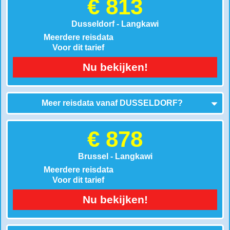
€ 813
Dusseldorf - Langkawi
Meerdere reisdata
Voor dit tarief
Nu bekijken!
Meer reisdata vanaf
DUSSELDORF
?
€ 878
Brussel - Langkawi
Meerdere reisdata
Voor dit tarief
Nu bekijken!