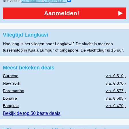
hier vinden
Voorwaarden VliegenNaar.nl
Aanmelden!
Vliegtijd Langkawi
Hoe lang is het vliegen naar Langkawi? De vlucht is met een
tussenstop in Kuala Lumpur of Singapore. De vluchtduur is 15 uur.
Meest bekeken deals
Curacao
v.a. € 510,-
New York
v.a. € 370,-
Paramaribo
v.a. € 877,-
Bonaire
v.a. € 585,-
Bangkok
v.a. € 470,-
Bekijk de top 50 beste deals