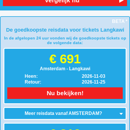
Vergelijk nu
BETA *
De goedkoopste reisdata voor tickets Langkawi
In de afgelopen 24 uur vonden wij de goedkoopste tickets op
de volgende data:
€ 691
Amsterdam - Langkawi
Heen:
2026-11-03
Retour:
2026-11-25
Nu bekijken!
Meer reisdata vanaf
AMSTERDAM
?