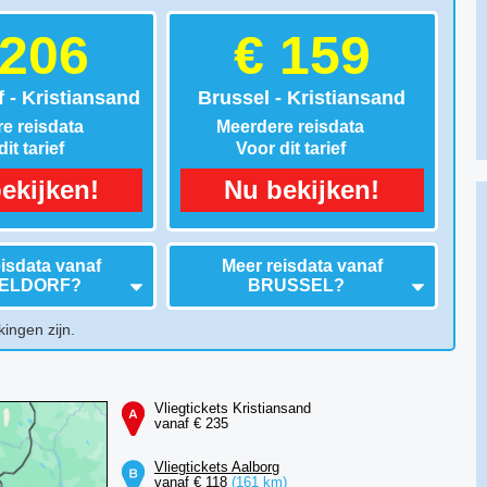
 206
€ 159
 - Kristiansand
Brussel - Kristiansand
e reisdata
Meerdere reisdata
it tarief
Voor dit tarief
ekijken!
Nu bekijken!
isdata vanaf
Meer reisdata vanaf
ELDORF
?
BRUSSEL
?
kingen zijn.
Vliegtickets Kristiansand
vanaf € 235
Vliegtickets Aalborg
vanaf € 118
(161 km)