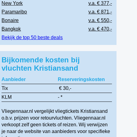
New York
v.a. € 377,-
Paramaribo
v.a. € 871,-
Bonaire
v.a. € 550,-
Bangkok
v.a. € 470,-
Bekijk de top 50 beste deals
Bijkomende kosten bij
vluchten Kristiansand
Aanbieder
Reserveringskosten
Tix
€ 30,-
KLM
- *
Vliegennaar.nl vergelijkt vliegtickets Kristiansand
o.b.v. prijzen voor retourvluchten. Vliegennaar.nl
verkoopt zelf geen tickets of reizen. Wij verwijzen
je naar de website van aanbieders voor specifieke