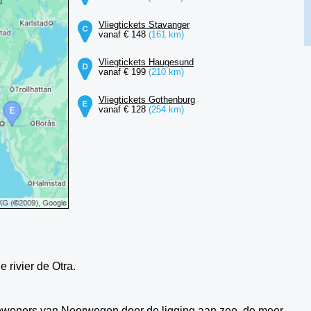
Vliegtickets Stavanger
vanaf € 148
(161 km)
Vliegtickets Haugesund
vanaf € 199
(210 km)
Vliegtickets Gothenburg
vanaf € 128
(254 km)
 rivier de Otra.
 bewoners van Noorwegen door de ligging aan zee, de meer