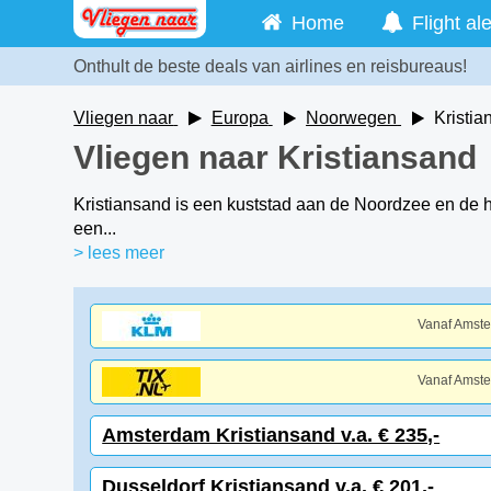
Home
Flight ale
Onthult de beste deals van airlines en reisbureaus!
Vliegen naar
Europa
Noorwegen
Kristi
Vliegen naar Kristiansand
Kristiansand is een kuststad aan de Noordzee en de h
een...
> lees meer
Vanaf Amst
Vanaf Amst
Amsterdam Kristiansand v.a. € 235,-
Dusseldorf Kristiansand v.a. € 201,-