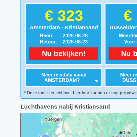
€ 323
€
Amsterdam - Kristiansand
Dusseldorf
Heen:
2026-08-28
Meerder
Retour:
2026-08-28
Voor d
Nu bekijken!
Nu b
Meer reisdata vanaf
Meer re
AMSTERDAM
?
DUSS
* Deze tool is in testfase: hierdoor kunnen er nog prijsafwij
Luchthavens nabij Kristiansand