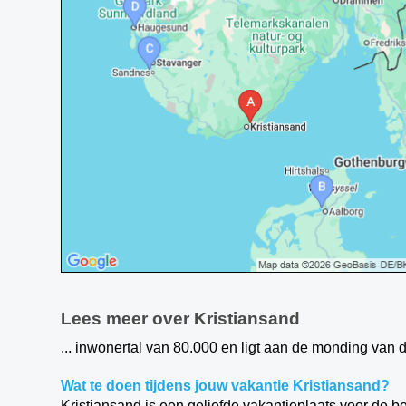
Lees meer over Kristiansand
... inwonertal van 80.000 en ligt aan de monding van de
Wat te doen tijdens jouw vakantie Kristiansand?
Kristiansand is een geliefde vakantieplaats voor de