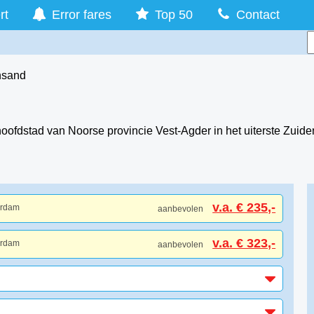
rt
Error fares
Top 50
Contact
ansand
oofdstad van Noorse provincie Vest-Agder in het uiterste Zuide
v.a. € 235,-
erdam
aanbevolen
v.a. € 323,-
erdam
aanbevolen