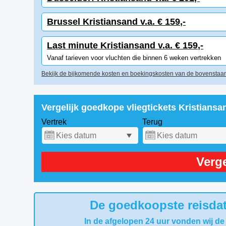
Brussel Kristiansand v.a. € 159,-
Last minute Kristiansand v.a. € 159,-
Vanaf tarieven voor vluchten die binnen 6 weken vertrekken
Bekijk de bijkomende kosten en boekingskosten van de bovenstaan
Vergelijk goedkope vliegtickets Kristians
Vertrek
Terug
Verge
De goedkoopste reisdat
In de afgelopen 24 uur vonden wij de