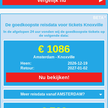
Vergelijk nu
BETA *
De goedkoopste reisdata voor tickets Knoxville
In de afgelopen 24 uur vonden wij de goedkoopste tickets op
de volgende data:
€ 1086
Amsterdam - Knoxville
Heen:
2026-12-19
Retour:
2027-01-02
Nu bekijken!
Meer reisdata vanaf
AMSTERDAM
?