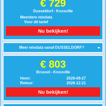
€ 729
Dusseldorf - Knoxville
Meerdere reisdata
Voor dit tarief
Nu bekijken!
Meer reisdata vanaf
DUSSELDORF
?
€ 803
Brussel - Knoxville
Heen:
2026-09-27
Retour:
2026-12-21
Nu bekijken!