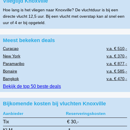
Vliegtijd Knoxville
Hoe lang is het vliegen naar Knoxville? De vluchtduur is bij een
directe vlucht 12,5 uur. Bij een vlucht met overstap kan al snel een
uur of 4 er bij opgeteld.
Meest bekeken deals
Curacao
v.a. € 510,-
New York
v.a. € 370,-
Paramaribo
v.a. € 877,-
Bonaire
v.a. € 585,-
Bangkok
v.a. € 470,-
Bekijk de top 50 beste deals
Bijkomende kosten bij vluchten Knoxville
Aanbieder
Reserveringskosten
Tix
€ 30,-