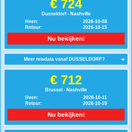
€ 724
Dusseldorf - Nashville
Heen:
2026-10-08
Retour:
2026-10-15
Nu bekijken!
Meer reisdata vanaf
DUSSELDORF
?
€ 712
Brussel - Nashville
Heen:
2026-10-11
Retour:
2026-10-19
Nu bekijken!