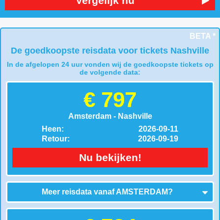
Vergelijk nu
BETA *
De goedkoopste reisdata voor tickets Nashville
In de afgelopen 24 uur vonden wij de goedkoopste tickets op
de volgende data:
€ 797
Amsterdam - Nashville
Heen:
2026-09-11
Retour:
2026-09-19
Nu bekijken!
Meer reisdata vanaf
AMSTERDAM
?