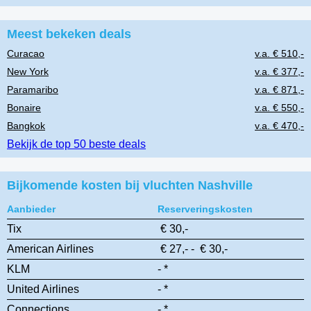
Meest bekeken deals
Curacao
v.a. € 510,-
New York
v.a. € 377,-
Paramaribo
v.a. € 871,-
Bonaire
v.a. € 550,-
Bangkok
v.a. € 470,-
Bekijk de top 50 beste deals
Bijkomende kosten bij vluchten Nashville
Aanbieder
Reserveringskosten
Tix
€ 30,-
American Airlines
€ 27,- - € 30,-
KLM
- *
United Airlines
- *
Connections
- *