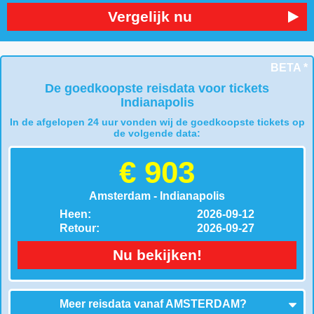
Vergelijk nu
BETA *
De goedkoopste reisdata voor tickets
Indianapolis
In de afgelopen 24 uur vonden wij de goedkoopste tickets op
de volgende data:
€ 903
Amsterdam - Indianapolis
Heen:
2026-09-12
Retour:
2026-09-27
Nu bekijken!
Meer reisdata vanaf
AMSTERDAM
?