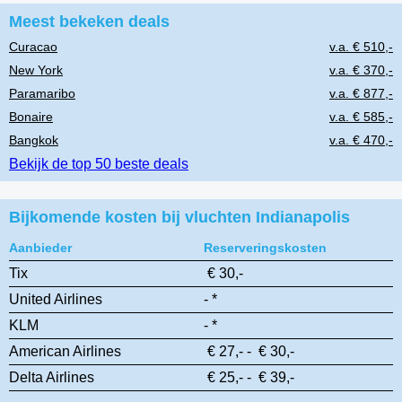
Meest bekeken deals
Curacao
v.a. € 510,-
New York
v.a. € 370,-
Paramaribo
v.a. € 877,-
Bonaire
v.a. € 585,-
Bangkok
v.a. € 470,-
Bekijk de top 50 beste deals
Bijkomende kosten bij vluchten Indianapolis
Aanbieder
Reserveringskosten
Tix
€ 30,-
United Airlines
- *
KLM
- *
American Airlines
€ 27,- - € 30,-
Delta Airlines
€ 25,- - € 39,-