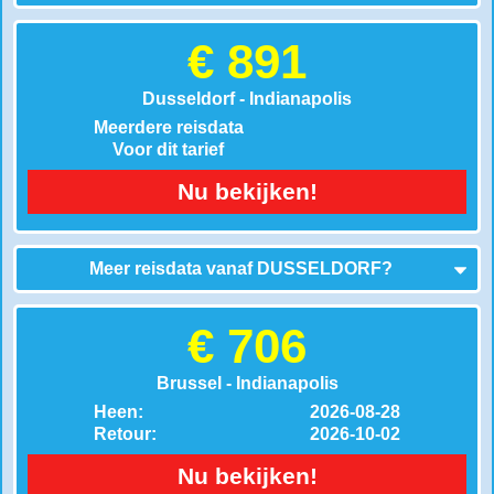
€ 891
Dusseldorf - Indianapolis
Meerdere reisdata
Voor dit tarief
Nu bekijken!
Meer reisdata vanaf
DUSSELDORF
?
€ 706
Brussel - Indianapolis
Heen:
2026-08-28
Retour:
2026-10-02
Nu bekijken!